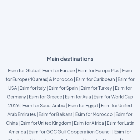
Main destinations
Esim for Global
|
Esim for Europe
|
Esim for Europe Plus
|
Esim
for Europe (40 areas) & Morocco
|
Esim for Caribbean
|
Esim for
USA
|
Esim for Italy
|
Esim for Spain
|
Esim for Turkey
|
Esim for
Germany
|
Esim for Greece
|
Esim for Asia
|
Esim for World Cup
2026
|
Esim for Saudi Arabia
|
Esim for Egypt
|
Esim for United
Arab Emirates
|
Esim for Balkans
|
Esim for Morocco
|
Esim for
China
|
Esim for United Kingdom
|
Esim for Africa
|
Esim for Latin
America
|
Esim for GCC Gulf Cooperation Council
|
Esim for