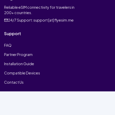
Reliable eSIM connectivity for travelers in
200+ countries.
24/7 Support:
support [at] flyesim.me
Support
FAQ
Partner Program
Installation Guide
Compatible Devices
Contact Us
Company
Home