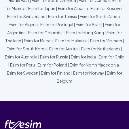
Middle East
|
Esim for South America
|
Esim for Canada
|
Esim
for Mexico
|
Esim for Japan
|
Esim for Albania
|
Esim for Kosovo
|
Esim for Switzerland
|
Esim for Tunisia
|
Esim for South Africa
|
Esim for Algeria
|
Esim for Portugal
|
Esim for Brazil
|
Esim for
Argentina
|
Esim for Colombia
|
Esim for Hong Kong
|
Esim for
Thailand
|
Esim for Macau
|
Esim for Malaysia
|
Esim for Vietnam
|
Esim for South Korea
|
Esim for Austria
|
Esim for Netherlands
|
Esim for Australia
|
Esim for Russia
|
Esim for India
|
Esim for Chile
|
Esim for Peru
|
Esim for Poland
|
Esim for North Macedonia
|
Esim for Sweden
|
Esim for Finland
|
Esim for Norway
|
Esim for
Belgium