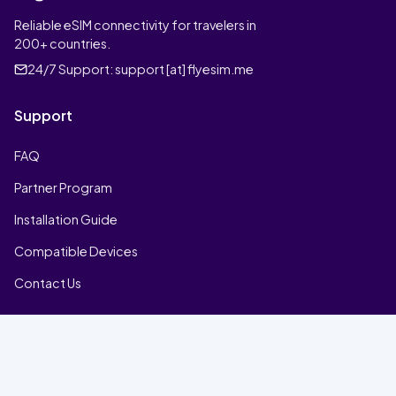
Reliable eSIM connectivity for travelers in
200+ countries.
24/7 Support:
support [at] flyesim.me
Support
FAQ
Partner Program
Installation Guide
Compatible Devices
Contact Us
Company
Home