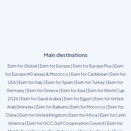
Main destinations
Esim for Global
|
Esim for Europe
|
Esim for Europe Plus
|
Esim
for Europe (40 areas) & Morocco
|
Esim for Caribbean
|
Esim for
USA
|
Esim for Italy
|
Esim for Spain
|
Esim for Turkey
|
Esim for
Germany
|
Esim for Greece
|
Esim for Asia
|
Esim for World Cup
2026
|
Esim for Saudi Arabia
|
Esim for Egypt
|
Esim for United
Arab Emirates
|
Esim for Balkans
|
Esim for Morocco
|
Esim for
China
|
Esim for United Kingdom
|
Esim for Africa
|
Esim for Latin
America
|
Esim for GCC Gulf Cooperation Council
|
Esim for