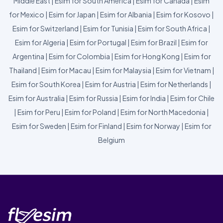
Middle East
|
Esim for South America
|
Esim for Canada
|
Esim
for Mexico
|
Esim for Japan
|
Esim for Albania
|
Esim for Kosovo
|
Esim for Switzerland
|
Esim for Tunisia
|
Esim for South Africa
|
Esim for Algeria
|
Esim for Portugal
|
Esim for Brazil
|
Esim for
Argentina
|
Esim for Colombia
|
Esim for Hong Kong
|
Esim for
Thailand
|
Esim for Macau
|
Esim for Malaysia
|
Esim for Vietnam
|
Esim for South Korea
|
Esim for Austria
|
Esim for Netherlands
|
Esim for Australia
|
Esim for Russia
|
Esim for India
|
Esim for Chile
|
Esim for Peru
|
Esim for Poland
|
Esim for North Macedonia
|
Esim for Sweden
|
Esim for Finland
|
Esim for Norway
|
Esim for
Belgium