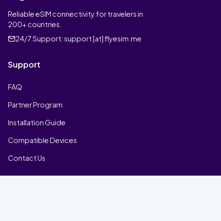
Reliable eSIM connectivity for travelers in
200+ countries.
24/7 Support:
support [at] flyesim.me
Support
FAQ
Partner Program
Installation Guide
Compatible Devices
Contact Us
Company
Home