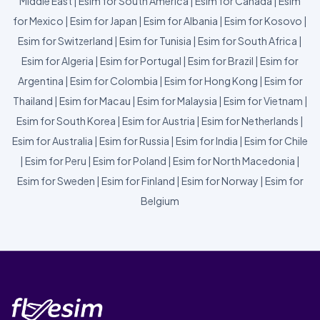
Middle East
|
Esim for South America
|
Esim for Canada
|
Esim
for Mexico
|
Esim for Japan
|
Esim for Albania
|
Esim for Kosovo
|
Esim for Switzerland
|
Esim for Tunisia
|
Esim for South Africa
|
Esim for Algeria
|
Esim for Portugal
|
Esim for Brazil
|
Esim for
Argentina
|
Esim for Colombia
|
Esim for Hong Kong
|
Esim for
Thailand
|
Esim for Macau
|
Esim for Malaysia
|
Esim for Vietnam
|
Esim for South Korea
|
Esim for Austria
|
Esim for Netherlands
|
Esim for Australia
|
Esim for Russia
|
Esim for India
|
Esim for Chile
|
Esim for Peru
|
Esim for Poland
|
Esim for North Macedonia
|
Esim for Sweden
|
Esim for Finland
|
Esim for Norway
|
Esim for
Belgium