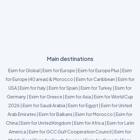
Main destinations
Esim for Global
|
Esim for Europe
|
Esim for Europe Plus
|
Esim
for Europe (40 areas) & Morocco
|
Esim for Caribbean
|
Esim for
USA
|
Esim for Italy
|
Esim for Spain
|
Esim for Turkey
|
Esim for
Germany
|
Esim for Greece
|
Esim for Asia
|
Esim for World Cup
2026
|
Esim for Saudi Arabia
|
Esim for Egypt
|
Esim for United
Arab Emirates
|
Esim for Balkans
|
Esim for Morocco
|
Esim for
China
|
Esim for United Kingdom
|
Esim for Africa
|
Esim for Latin
America
|
Esim for GCC Gulf Cooperation Council
|
Esim for