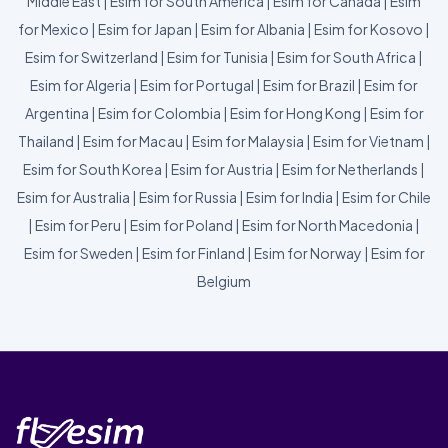
Middle East
|
Esim for South America
|
Esim for Canada
|
Esim
for Mexico
|
Esim for Japan
|
Esim for Albania
|
Esim for Kosovo
|
Esim for Switzerland
|
Esim for Tunisia
|
Esim for South Africa
|
Esim for Algeria
|
Esim for Portugal
|
Esim for Brazil
|
Esim for
Argentina
|
Esim for Colombia
|
Esim for Hong Kong
|
Esim for
Thailand
|
Esim for Macau
|
Esim for Malaysia
|
Esim for Vietnam
|
Esim for South Korea
|
Esim for Austria
|
Esim for Netherlands
|
Esim for Australia
|
Esim for Russia
|
Esim for India
|
Esim for Chile
|
Esim for Peru
|
Esim for Poland
|
Esim for North Macedonia
|
Esim for Sweden
|
Esim for Finland
|
Esim for Norway
|
Esim for
Belgium