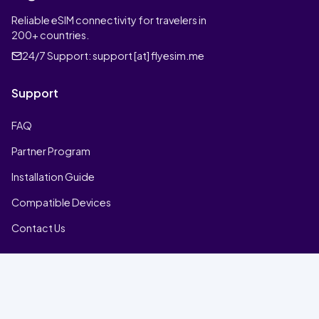
Reliable eSIM connectivity for travelers in
200+ countries.
24/7 Support:
support [at] flyesim.me
Support
FAQ
Partner Program
Installation Guide
Compatible Devices
Contact Us
Company
Home