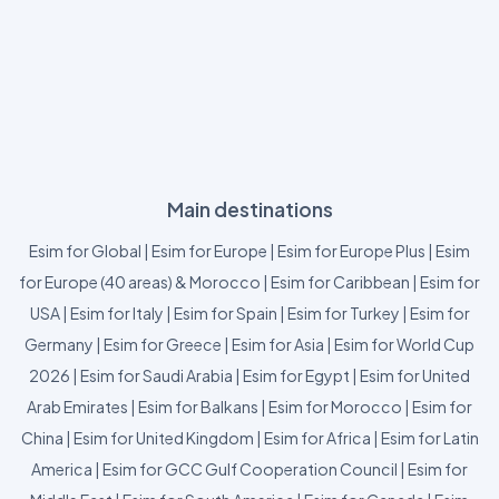
Main destinations
Esim for Global
|
Esim for Europe
|
Esim for Europe Plus
|
Esim
for Europe (40 areas) & Morocco
|
Esim for Caribbean
|
Esim for
USA
|
Esim for Italy
|
Esim for Spain
|
Esim for Turkey
|
Esim for
Germany
|
Esim for Greece
|
Esim for Asia
|
Esim for World Cup
2026
|
Esim for Saudi Arabia
|
Esim for Egypt
|
Esim for United
Arab Emirates
|
Esim for Balkans
|
Esim for Morocco
|
Esim for
China
|
Esim for United Kingdom
|
Esim for Africa
|
Esim for Latin
America
|
Esim for GCC Gulf Cooperation Council
|
Esim for