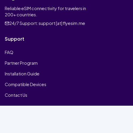
Reliable eSIM connectivity for travelers in
200+ countries.
24/7 Support:
support [at] flyesim.me
Support
FAQ
Partner Program
Installation Guide
Compatible Devices
Contact Us
Company
Home