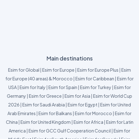
Main destinations
Esim for Global
|
Esim for Europe
|
Esim for Europe Plus
|
Esim
for Europe (40 areas) & Morocco
|
Esim for Caribbean
|
Esim for
USA
|
Esim for Italy
|
Esim for Spain
|
Esim for Turkey
|
Esim for
Germany
|
Esim for Greece
|
Esim for Asia
|
Esim for World Cup
2026
|
Esim for Saudi Arabia
|
Esim for Egypt
|
Esim for United
Arab Emirates
|
Esim for Balkans
|
Esim for Morocco
|
Esim for
China
|
Esim for United Kingdom
|
Esim for Africa
|
Esim for Latin
America
|
Esim for GCC Gulf Cooperation Council
|
Esim for