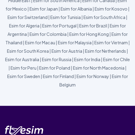
Middle East
|
Esim for South America
|
Esim for Canada
|
Esim
for Mexico
|
Esim for Japan
|
Esim for Albania
|
Esim for Kosovo
|
Esim for Switzerland
|
Esim for Tunisia
|
Esim for South Africa
|
Esim for Algeria
|
Esim for Portugal
|
Esim for Brazil
|
Esim for
Argentina
|
Esim for Colombia
|
Esim for Hong Kong
|
Esim for
Thailand
|
Esim for Macau
|
Esim for Malaysia
|
Esim for Vietnam
|
Esim for South Korea
|
Esim for Austria
|
Esim for Netherlands
|
Esim for Australia
|
Esim for Russia
|
Esim for India
|
Esim for Chile
|
Esim for Peru
|
Esim for Poland
|
Esim for North Macedonia
|
Esim for Sweden
|
Esim for Finland
|
Esim for Norway
|
Esim for
Belgium