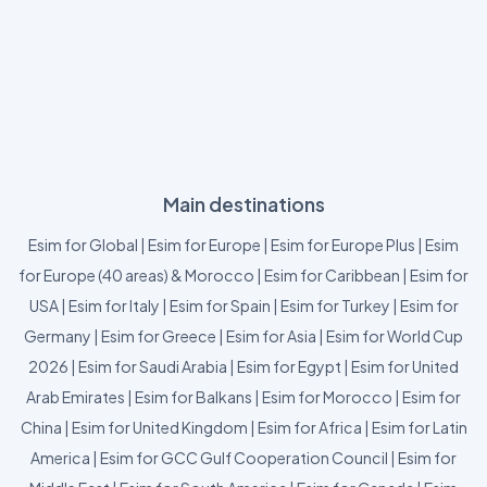
Main destinations
Esim for Global
|
Esim for Europe
|
Esim for Europe Plus
|
Esim
for Europe (40 areas) & Morocco
|
Esim for Caribbean
|
Esim for
USA
|
Esim for Italy
|
Esim for Spain
|
Esim for Turkey
|
Esim for
Germany
|
Esim for Greece
|
Esim for Asia
|
Esim for World Cup
2026
|
Esim for Saudi Arabia
|
Esim for Egypt
|
Esim for United
Arab Emirates
|
Esim for Balkans
|
Esim for Morocco
|
Esim for
China
|
Esim for United Kingdom
|
Esim for Africa
|
Esim for Latin
America
|
Esim for GCC Gulf Cooperation Council
|
Esim for