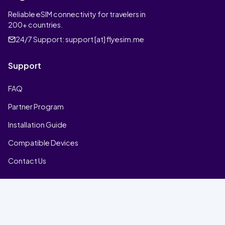
Reliable eSIM connectivity for travelers in
200+ countries.
24/7 Support:
support [at] flyesim.me
Support
FAQ
Partner Program
Installation Guide
Compatible Devices
Contact Us
Company
Home