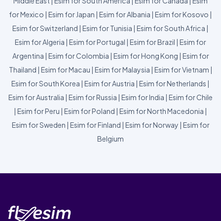
Middle East
|
Esim for South America
|
Esim for Canada
|
Esim
for Mexico
|
Esim for Japan
|
Esim for Albania
|
Esim for Kosovo
|
Esim for Switzerland
|
Esim for Tunisia
|
Esim for South Africa
|
Esim for Algeria
|
Esim for Portugal
|
Esim for Brazil
|
Esim for
Argentina
|
Esim for Colombia
|
Esim for Hong Kong
|
Esim for
Thailand
|
Esim for Macau
|
Esim for Malaysia
|
Esim for Vietnam
|
Esim for South Korea
|
Esim for Austria
|
Esim for Netherlands
|
Esim for Australia
|
Esim for Russia
|
Esim for India
|
Esim for Chile
|
Esim for Peru
|
Esim for Poland
|
Esim for North Macedonia
|
Esim for Sweden
|
Esim for Finland
|
Esim for Norway
|
Esim for
Belgium