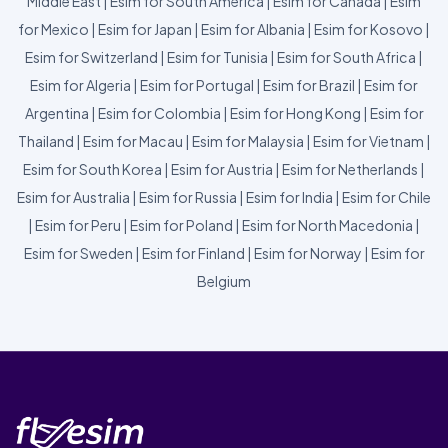
Middle East
|
Esim for South America
|
Esim for Canada
|
Esim
for Mexico
|
Esim for Japan
|
Esim for Albania
|
Esim for Kosovo
|
Esim for Switzerland
|
Esim for Tunisia
|
Esim for South Africa
|
Esim for Algeria
|
Esim for Portugal
|
Esim for Brazil
|
Esim for
Argentina
|
Esim for Colombia
|
Esim for Hong Kong
|
Esim for
Thailand
|
Esim for Macau
|
Esim for Malaysia
|
Esim for Vietnam
|
Esim for South Korea
|
Esim for Austria
|
Esim for Netherlands
|
Esim for Australia
|
Esim for Russia
|
Esim for India
|
Esim for Chile
|
Esim for Peru
|
Esim for Poland
|
Esim for North Macedonia
|
Esim for Sweden
|
Esim for Finland
|
Esim for Norway
|
Esim for
Belgium