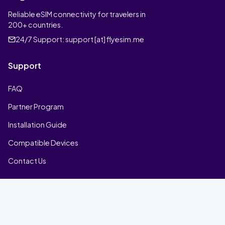
Reliable eSIM connectivity for travelers in
200+ countries.
24/7 Support:
support [at] flyesim.me
Support
FAQ
Partner Program
Installation Guide
Compatible Devices
Contact Us
Company
Home