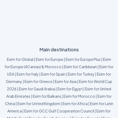
Main destinations
Esim for Global
|
Esim for Europe
|
Esim for Europe Plus
|
Esim
for Europe (40 areas) & Morocco
|
Esim for Caribbean
|
Esim for
USA
|
Esim for Italy
|
Esim for Spain
|
Esim for Turkey
|
Esim for
Germany
|
Esim for Greece
|
Esim for Asia
|
Esim for World Cup
2026
|
Esim for Saudi Arabia
|
Esim for Egypt
|
Esim for United
Arab Emirates
|
Esim for Balkans
|
Esim for Morocco
|
Esim for
China
|
Esim for United Kingdom
|
Esim for Africa
|
Esim for Latin
America
|
Esim for GCC Gulf Cooperation Council
|
Esim for