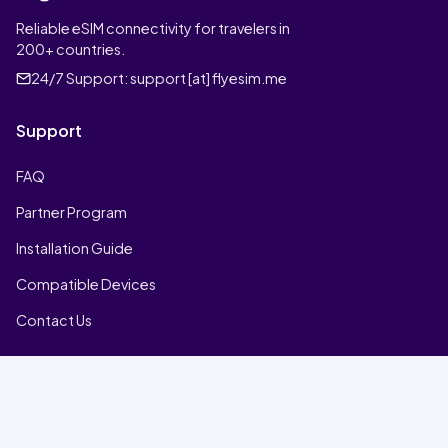
Reliable eSIM connectivity for travelers in
200+ countries.
24/7 Support:
support [at] flyesim.me
Support
FAQ
Partner Program
Installation Guide
Compatible Devices
Contact Us
Company
Home