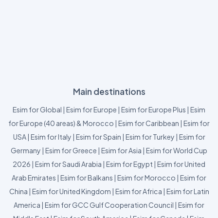
Main destinations
Esim for Global
|
Esim for Europe
|
Esim for Europe Plus
|
Esim
for Europe (40 areas) & Morocco
|
Esim for Caribbean
|
Esim for
USA
|
Esim for Italy
|
Esim for Spain
|
Esim for Turkey
|
Esim for
Germany
|
Esim for Greece
|
Esim for Asia
|
Esim for World Cup
2026
|
Esim for Saudi Arabia
|
Esim for Egypt
|
Esim for United
Arab Emirates
|
Esim for Balkans
|
Esim for Morocco
|
Esim for
China
|
Esim for United Kingdom
|
Esim for Africa
|
Esim for Latin
America
|
Esim for GCC Gulf Cooperation Council
|
Esim for