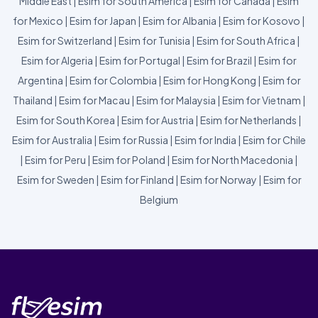
Middle East
|
Esim for South America
|
Esim for Canada
|
Esim
for Mexico
|
Esim for Japan
|
Esim for Albania
|
Esim for Kosovo
|
Esim for Switzerland
|
Esim for Tunisia
|
Esim for South Africa
|
Esim for Algeria
|
Esim for Portugal
|
Esim for Brazil
|
Esim for
Argentina
|
Esim for Colombia
|
Esim for Hong Kong
|
Esim for
Thailand
|
Esim for Macau
|
Esim for Malaysia
|
Esim for Vietnam
|
Esim for South Korea
|
Esim for Austria
|
Esim for Netherlands
|
Esim for Australia
|
Esim for Russia
|
Esim for India
|
Esim for Chile
|
Esim for Peru
|
Esim for Poland
|
Esim for North Macedonia
|
Esim for Sweden
|
Esim for Finland
|
Esim for Norway
|
Esim for
Belgium