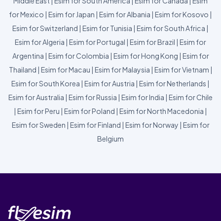
Middle East
|
Esim for South America
|
Esim for Canada
|
Esim
for Mexico
|
Esim for Japan
|
Esim for Albania
|
Esim for Kosovo
|
Esim for Switzerland
|
Esim for Tunisia
|
Esim for South Africa
|
Esim for Algeria
|
Esim for Portugal
|
Esim for Brazil
|
Esim for
Argentina
|
Esim for Colombia
|
Esim for Hong Kong
|
Esim for
Thailand
|
Esim for Macau
|
Esim for Malaysia
|
Esim for Vietnam
|
Esim for South Korea
|
Esim for Austria
|
Esim for Netherlands
|
Esim for Australia
|
Esim for Russia
|
Esim for India
|
Esim for Chile
|
Esim for Peru
|
Esim for Poland
|
Esim for North Macedonia
|
Esim for Sweden
|
Esim for Finland
|
Esim for Norway
|
Esim for
Belgium