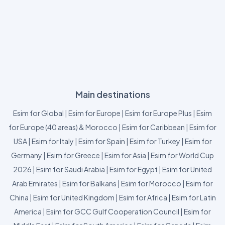
Main destinations
Esim for Global
|
Esim for Europe
|
Esim for Europe Plus
|
Esim
for Europe (40 areas) & Morocco
|
Esim for Caribbean
|
Esim for
USA
|
Esim for Italy
|
Esim for Spain
|
Esim for Turkey
|
Esim for
Germany
|
Esim for Greece
|
Esim for Asia
|
Esim for World Cup
2026
|
Esim for Saudi Arabia
|
Esim for Egypt
|
Esim for United
Arab Emirates
|
Esim for Balkans
|
Esim for Morocco
|
Esim for
China
|
Esim for United Kingdom
|
Esim for Africa
|
Esim for Latin
America
|
Esim for GCC Gulf Cooperation Council
|
Esim for