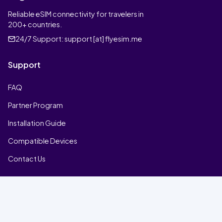
Reliable eSIM connectivity for travelers in
200+ countries.
24/7 Support:
support [at] flyesim.me
Support
FAQ
Partner Program
Installation Guide
Compatible Devices
Contact Us
Company
Home