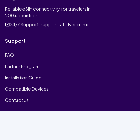
Reliable eSIM connectivity for travelers in
200+ countries.
24/7 Support:
support [at] flyesim.me
Support
FAQ
Partner Program
Installation Guide
Compatible Devices
Contact Us
Company
Home