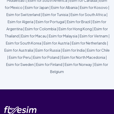
Middle East
|
Esim for South America
|
Esim for Canada
|
Esim
for Mexico
|
Esim for Japan
|
Esim for Albania
|
Esim for Kosovo
|
Esim for Switzerland
|
Esim for Tunisia
|
Esim for South Africa
|
Esim for Algeria
|
Esim for Portugal
|
Esim for Brazil
|
Esim for
Argentina
|
Esim for Colombia
|
Esim for Hong Kong
|
Esim for
Thailand
|
Esim for Macau
|
Esim for Malaysia
|
Esim for Vietnam
|
Esim for South Korea
|
Esim for Austria
|
Esim for Netherlands
|
Esim for Australia
|
Esim for Russia
|
Esim for India
|
Esim for Chile
|
Esim for Peru
|
Esim for Poland
|
Esim for North Macedonia
|
Esim for Sweden
|
Esim for Finland
|
Esim for Norway
|
Esim for
Belgium