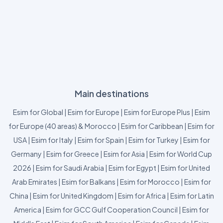
Main destinations
Esim for Global
|
Esim for Europe
|
Esim for Europe Plus
|
Esim
for Europe (40 areas) & Morocco
|
Esim for Caribbean
|
Esim for
USA
|
Esim for Italy
|
Esim for Spain
|
Esim for Turkey
|
Esim for
Germany
|
Esim for Greece
|
Esim for Asia
|
Esim for World Cup
2026
|
Esim for Saudi Arabia
|
Esim for Egypt
|
Esim for United
Arab Emirates
|
Esim for Balkans
|
Esim for Morocco
|
Esim for
China
|
Esim for United Kingdom
|
Esim for Africa
|
Esim for Latin
America
|
Esim for GCC Gulf Cooperation Council
|
Esim for