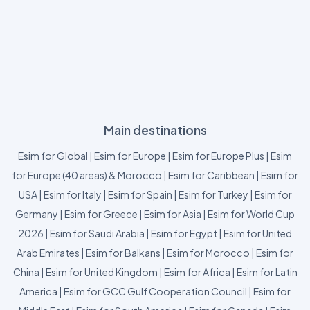
Main destinations
Esim for Global
|
Esim for Europe
|
Esim for Europe Plus
|
Esim
for Europe (40 areas) & Morocco
|
Esim for Caribbean
|
Esim for
USA
|
Esim for Italy
|
Esim for Spain
|
Esim for Turkey
|
Esim for
Germany
|
Esim for Greece
|
Esim for Asia
|
Esim for World Cup
2026
|
Esim for Saudi Arabia
|
Esim for Egypt
|
Esim for United
Arab Emirates
|
Esim for Balkans
|
Esim for Morocco
|
Esim for
China
|
Esim for United Kingdom
|
Esim for Africa
|
Esim for Latin
America
|
Esim for GCC Gulf Cooperation Council
|
Esim for