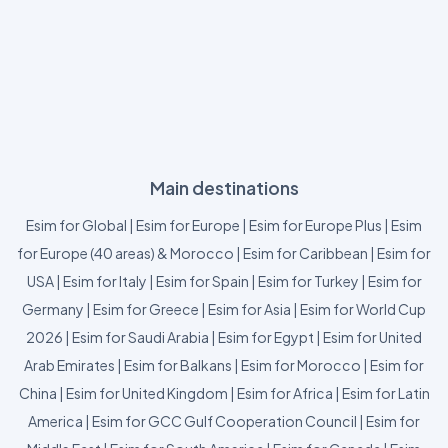
Main destinations
Esim for Global
|
Esim for Europe
|
Esim for Europe Plus
|
Esim
for Europe (40 areas) & Morocco
|
Esim for Caribbean
|
Esim for
USA
|
Esim for Italy
|
Esim for Spain
|
Esim for Turkey
|
Esim for
Germany
|
Esim for Greece
|
Esim for Asia
|
Esim for World Cup
2026
|
Esim for Saudi Arabia
|
Esim for Egypt
|
Esim for United
Arab Emirates
|
Esim for Balkans
|
Esim for Morocco
|
Esim for
China
|
Esim for United Kingdom
|
Esim for Africa
|
Esim for Latin
America
|
Esim for GCC Gulf Cooperation Council
|
Esim for