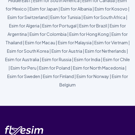
Middle East
|
Esim for South America
|
Esim for Canada
|
Esim
for Mexico
|
Esim for Japan
|
Esim for Albania
|
Esim for Kosovo
|
Esim for Switzerland
|
Esim for Tunisia
|
Esim for South Africa
|
Esim for Algeria
|
Esim for Portugal
|
Esim for Brazil
|
Esim for
Argentina
|
Esim for Colombia
|
Esim for Hong Kong
|
Esim for
Thailand
|
Esim for Macau
|
Esim for Malaysia
|
Esim for Vietnam
|
Esim for South Korea
|
Esim for Austria
|
Esim for Netherlands
|
Esim for Australia
|
Esim for Russia
|
Esim for India
|
Esim for Chile
|
Esim for Peru
|
Esim for Poland
|
Esim for North Macedonia
|
Esim for Sweden
|
Esim for Finland
|
Esim for Norway
|
Esim for
Belgium