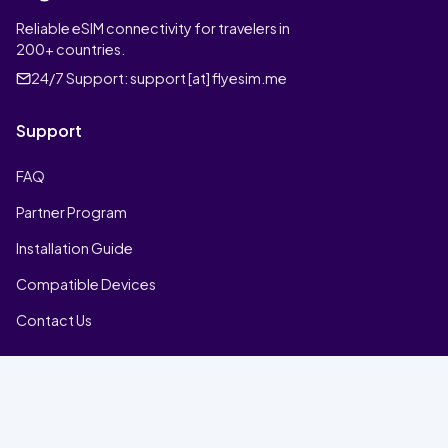
Reliable eSIM connectivity for travelers in
200+ countries.
24/7 Support:
support [at] flyesim.me
Support
FAQ
Partner Program
Installation Guide
Compatible Devices
Contact Us
Company
Home