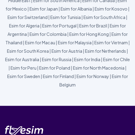
Middle East
|
Esim for South America
|
Esim for Canada
|
Esim
for Mexico
|
Esim for Japan
|
Esim for Albania
|
Esim for Kosovo
|
Esim for Switzerland
|
Esim for Tunisia
|
Esim for South Africa
|
Esim for Algeria
|
Esim for Portugal
|
Esim for Brazil
|
Esim for
Argentina
|
Esim for Colombia
|
Esim for Hong Kong
|
Esim for
Thailand
|
Esim for Macau
|
Esim for Malaysia
|
Esim for Vietnam
|
Esim for South Korea
|
Esim for Austria
|
Esim for Netherlands
|
Esim for Australia
|
Esim for Russia
|
Esim for India
|
Esim for Chile
|
Esim for Peru
|
Esim for Poland
|
Esim for North Macedonia
|
Esim for Sweden
|
Esim for Finland
|
Esim for Norway
|
Esim for
Belgium