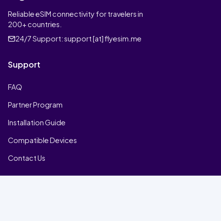
Reliable eSIM connectivity for travelers in
200+ countries.
24/7 Support:
support [at] flyesim.me
Support
FAQ
Partner Program
Installation Guide
Compatible Devices
Contact Us
Company
Home