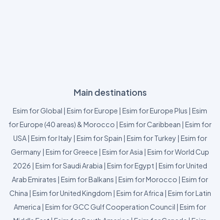
Main destinations
Esim for Global
|
Esim for Europe
|
Esim for Europe Plus
|
Esim
for Europe (40 areas) & Morocco
|
Esim for Caribbean
|
Esim for
USA
|
Esim for Italy
|
Esim for Spain
|
Esim for Turkey
|
Esim for
Germany
|
Esim for Greece
|
Esim for Asia
|
Esim for World Cup
2026
|
Esim for Saudi Arabia
|
Esim for Egypt
|
Esim for United
Arab Emirates
|
Esim for Balkans
|
Esim for Morocco
|
Esim for
China
|
Esim for United Kingdom
|
Esim for Africa
|
Esim for Latin
America
|
Esim for GCC Gulf Cooperation Council
|
Esim for