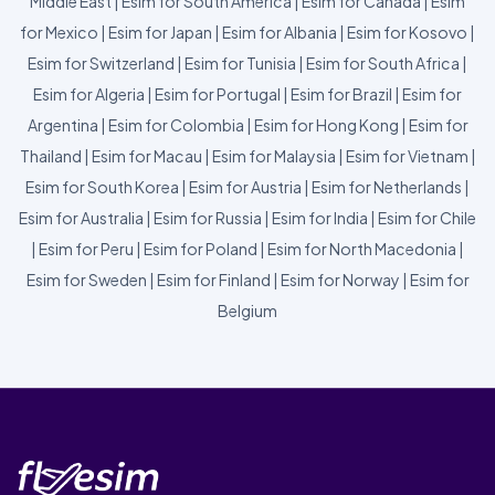
Middle East
|
Esim for South America
|
Esim for Canada
|
Esim
for Mexico
|
Esim for Japan
|
Esim for Albania
|
Esim for Kosovo
|
Esim for Switzerland
|
Esim for Tunisia
|
Esim for South Africa
|
Esim for Algeria
|
Esim for Portugal
|
Esim for Brazil
|
Esim for
Argentina
|
Esim for Colombia
|
Esim for Hong Kong
|
Esim for
Thailand
|
Esim for Macau
|
Esim for Malaysia
|
Esim for Vietnam
|
Esim for South Korea
|
Esim for Austria
|
Esim for Netherlands
|
Esim for Australia
|
Esim for Russia
|
Esim for India
|
Esim for Chile
|
Esim for Peru
|
Esim for Poland
|
Esim for North Macedonia
|
Esim for Sweden
|
Esim for Finland
|
Esim for Norway
|
Esim for
Belgium