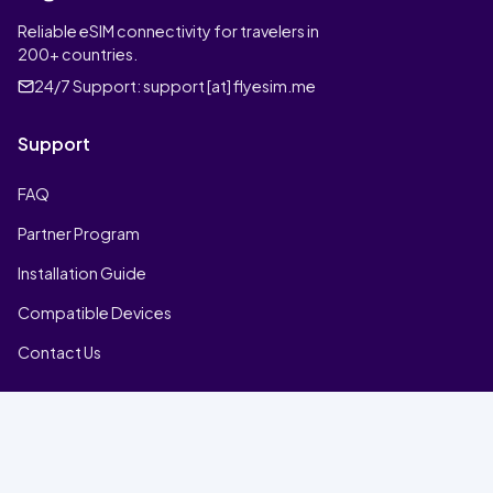
Reliable eSIM connectivity for travelers in
200+ countries.
24/7 Support:
support [at] flyesim.me
Support
FAQ
Partner Program
Installation Guide
Compatible Devices
Contact Us
Company
Home