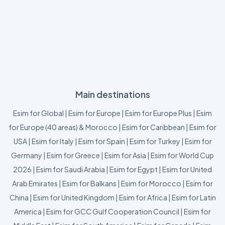
Main destinations
Esim for Global
|
Esim for Europe
|
Esim for Europe Plus
|
Esim
for Europe (40 areas) & Morocco
|
Esim for Caribbean
|
Esim for
USA
|
Esim for Italy
|
Esim for Spain
|
Esim for Turkey
|
Esim for
Germany
|
Esim for Greece
|
Esim for Asia
|
Esim for World Cup
2026
|
Esim for Saudi Arabia
|
Esim for Egypt
|
Esim for United
Arab Emirates
|
Esim for Balkans
|
Esim for Morocco
|
Esim for
China
|
Esim for United Kingdom
|
Esim for Africa
|
Esim for Latin
America
|
Esim for GCC Gulf Cooperation Council
|
Esim for