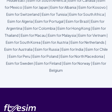
Middle East
|
Esim for South America
|
Esim for Canada
|
Esim
for Mexico
|
Esim for Japan
|
Esim for Albania
|
Esim for Kosovo
|
Esim for Switzerland
|
Esim for Tunisia
|
Esim for South Africa
|
Esim for Algeria
|
Esim for Portugal
|
Esim for Brazil
|
Esim for
Argentina
|
Esim for Colombia
|
Esim for Hong Kong
|
Esim for
Thailand
|
Esim for Macau
|
Esim for Malaysia
|
Esim for Vietnam
|
Esim for South Korea
|
Esim for Austria
|
Esim for Netherlands
|
Esim for Australia
|
Esim for Russia
|
Esim for India
|
Esim for Chile
|
Esim for Peru
|
Esim for Poland
|
Esim for North Macedonia
|
Esim for Sweden
|
Esim for Finland
|
Esim for Norway
|
Esim for
Belgium