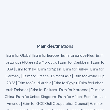
Main destinations
Esim for Global
|
Esim for Europe
|
Esim for Europe Plus
|
Esim
for Europe (40 areas) & Morocco
|
Esim for Caribbean
|
Esim for
USA
|
Esim for Italy
|
Esim for Spain
|
Esim for Turkey
|
Esim for
Germany
|
Esim for Greece
|
Esim for Asia
|
Esim for World Cup
2026
|
Esim for Saudi Arabia
|
Esim for Egypt
|
Esim for United
Arab Emirates
|
Esim for Balkans
|
Esim for Morocco
|
Esim for
China
|
Esim for United Kingdom
|
Esim for Africa
|
Esim for Latin
America
|
Esim for GCC Gulf Cooperation Council
|
Esim for