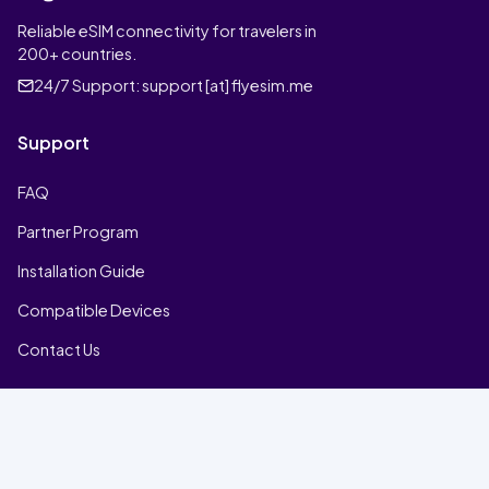
Reliable eSIM connectivity for travelers in
200+ countries.
24/7 Support:
support [at] flyesim.me
Support
FAQ
Partner Program
Installation Guide
Compatible Devices
Contact Us
Company
Home