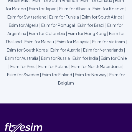
Middle East
|
Esim for South America
|
Esim for Canada
|
Esim
for Mexico
|
Esim for Japan
|
Esim for Albania
|
Esim for Kosovo
|
Esim for Switzerland
|
Esim for Tunisia
|
Esim for South Africa
|
Esim for Algeria
|
Esim for Portugal
|
Esim for Brazil
|
Esim for
Argentina
|
Esim for Colombia
|
Esim for Hong Kong
|
Esim for
Thailand
|
Esim for Macau
|
Esim for Malaysia
|
Esim for Vietnam
|
Esim for South Korea
|
Esim for Austria
|
Esim for Netherlands
|
Esim for Australia
|
Esim for Russia
|
Esim for India
|
Esim for Chile
|
Esim for Peru
|
Esim for Poland
|
Esim for North Macedonia
|
Esim for Sweden
|
Esim for Finland
|
Esim for Norway
|
Esim for
Belgium