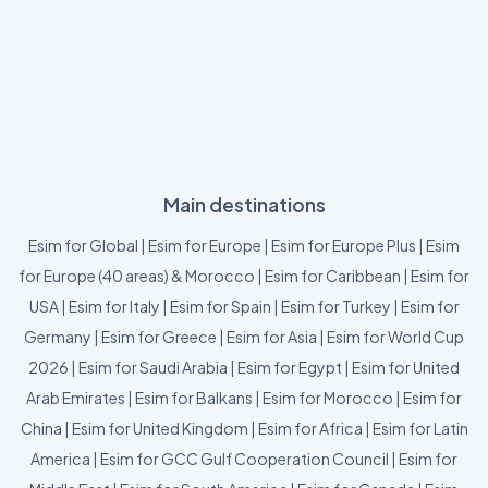
Main destinations
Esim for Global
|
Esim for Europe
|
Esim for Europe Plus
|
Esim
for Europe (40 areas) & Morocco
|
Esim for Caribbean
|
Esim for
USA
|
Esim for Italy
|
Esim for Spain
|
Esim for Turkey
|
Esim for
Germany
|
Esim for Greece
|
Esim for Asia
|
Esim for World Cup
2026
|
Esim for Saudi Arabia
|
Esim for Egypt
|
Esim for United
Arab Emirates
|
Esim for Balkans
|
Esim for Morocco
|
Esim for
China
|
Esim for United Kingdom
|
Esim for Africa
|
Esim for Latin
America
|
Esim for GCC Gulf Cooperation Council
|
Esim for