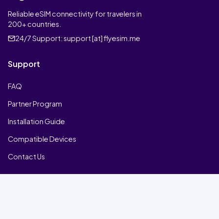
Reliable eSIM connectivity for travelers in
200+ countries.
24/7 Support:
support [at] flyesim.me
Support
FAQ
Partner Program
Installation Guide
Compatible Devices
Contact Us
Company
Home