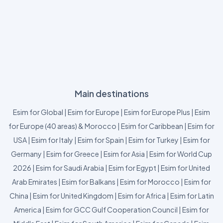
Main destinations
Esim for Global
|
Esim for Europe
|
Esim for Europe Plus
|
Esim
for Europe (40 areas) & Morocco
|
Esim for Caribbean
|
Esim for
USA
|
Esim for Italy
|
Esim for Spain
|
Esim for Turkey
|
Esim for
Germany
|
Esim for Greece
|
Esim for Asia
|
Esim for World Cup
2026
|
Esim for Saudi Arabia
|
Esim for Egypt
|
Esim for United
Arab Emirates
|
Esim for Balkans
|
Esim for Morocco
|
Esim for
China
|
Esim for United Kingdom
|
Esim for Africa
|
Esim for Latin
America
|
Esim for GCC Gulf Cooperation Council
|
Esim for