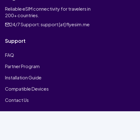
Reliable eSIM connectivity for travelers in
200+ countries.
24/7 Support:
support [at] flyesim.me
Support
FAQ
Partner Program
Installation Guide
Compatible Devices
Contact Us
Company
Home