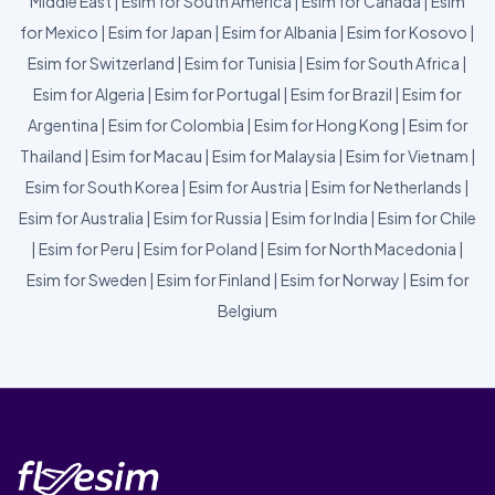
Middle East
|
Esim for South America
|
Esim for Canada
|
Esim
for Mexico
|
Esim for Japan
|
Esim for Albania
|
Esim for Kosovo
|
Esim for Switzerland
|
Esim for Tunisia
|
Esim for South Africa
|
Esim for Algeria
|
Esim for Portugal
|
Esim for Brazil
|
Esim for
Argentina
|
Esim for Colombia
|
Esim for Hong Kong
|
Esim for
Thailand
|
Esim for Macau
|
Esim for Malaysia
|
Esim for Vietnam
|
Esim for South Korea
|
Esim for Austria
|
Esim for Netherlands
|
Esim for Australia
|
Esim for Russia
|
Esim for India
|
Esim for Chile
|
Esim for Peru
|
Esim for Poland
|
Esim for North Macedonia
|
Esim for Sweden
|
Esim for Finland
|
Esim for Norway
|
Esim for
Belgium