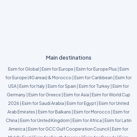
Main destinations
Esim for Global
|
Esim for Europe
|
Esim for Europe Plus
|
Esim
for Europe (40 areas) & Morocco
|
Esim for Caribbean
|
Esim for
USA
|
Esim for Italy
|
Esim for Spain
|
Esim for Turkey
|
Esim for
Germany
|
Esim for Greece
|
Esim for Asia
|
Esim for World Cup
2026
|
Esim for Saudi Arabia
|
Esim for Egypt
|
Esim for United
Arab Emirates
|
Esim for Balkans
|
Esim for Morocco
|
Esim for
China
|
Esim for United Kingdom
|
Esim for Africa
|
Esim for Latin
America
|
Esim for GCC Gulf Cooperation Council
|
Esim for