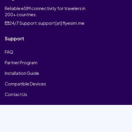
Reliable eSIM connectivity for travelers in
200+ countries.
24/7 Support:
support [at] flyesim.me
Support
FAQ
Partner Program
Installation Guide
Compatible Devices
Contact Us
Company
Home