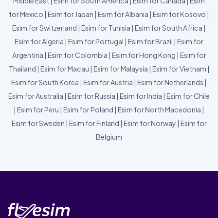
Middle East
|
Esim for South America
|
Esim for Canada
|
Esim
for Mexico
|
Esim for Japan
|
Esim for Albania
|
Esim for Kosovo
|
Esim for Switzerland
|
Esim for Tunisia
|
Esim for South Africa
|
Esim for Algeria
|
Esim for Portugal
|
Esim for Brazil
|
Esim for
Argentina
|
Esim for Colombia
|
Esim for Hong Kong
|
Esim for
Thailand
|
Esim for Macau
|
Esim for Malaysia
|
Esim for Vietnam
|
Esim for South Korea
|
Esim for Austria
|
Esim for Netherlands
|
Esim for Australia
|
Esim for Russia
|
Esim for India
|
Esim for Chile
|
Esim for Peru
|
Esim for Poland
|
Esim for North Macedonia
|
Esim for Sweden
|
Esim for Finland
|
Esim for Norway
|
Esim for
Belgium