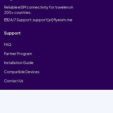
Reliable eSIM connectivity for travelers in
200+ countries.
24/7 Support:
support [at] flyesim.me
Support
FAQ
Partner Program
Installation Guide
Compatible Devices
Contact Us
Company
Home