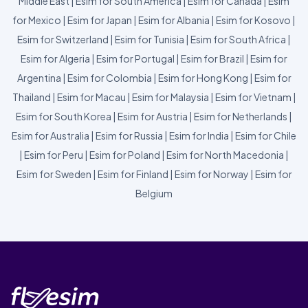
Middle East
|
Esim for South America
|
Esim for Canada
|
Esim
for Mexico
|
Esim for Japan
|
Esim for Albania
|
Esim for Kosovo
|
Esim for Switzerland
|
Esim for Tunisia
|
Esim for South Africa
|
Esim for Algeria
|
Esim for Portugal
|
Esim for Brazil
|
Esim for
Argentina
|
Esim for Colombia
|
Esim for Hong Kong
|
Esim for
Thailand
|
Esim for Macau
|
Esim for Malaysia
|
Esim for Vietnam
|
Esim for South Korea
|
Esim for Austria
|
Esim for Netherlands
|
Esim for Australia
|
Esim for Russia
|
Esim for India
|
Esim for Chile
|
Esim for Peru
|
Esim for Poland
|
Esim for North Macedonia
|
Esim for Sweden
|
Esim for Finland
|
Esim for Norway
|
Esim for
Belgium