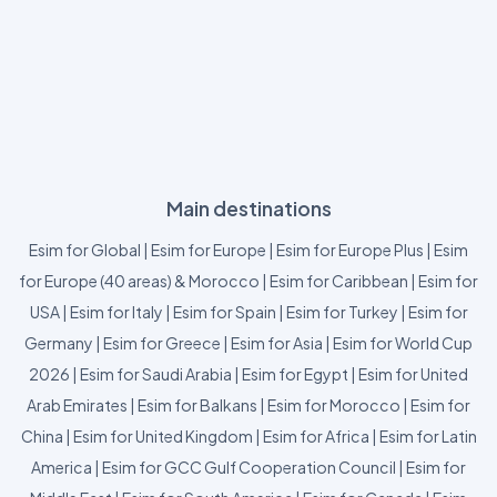
Main destinations
Esim for Global
|
Esim for Europe
|
Esim for Europe Plus
|
Esim
for Europe (40 areas) & Morocco
|
Esim for Caribbean
|
Esim for
USA
|
Esim for Italy
|
Esim for Spain
|
Esim for Turkey
|
Esim for
Germany
|
Esim for Greece
|
Esim for Asia
|
Esim for World Cup
2026
|
Esim for Saudi Arabia
|
Esim for Egypt
|
Esim for United
Arab Emirates
|
Esim for Balkans
|
Esim for Morocco
|
Esim for
China
|
Esim for United Kingdom
|
Esim for Africa
|
Esim for Latin
America
|
Esim for GCC Gulf Cooperation Council
|
Esim for