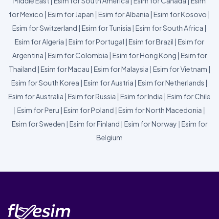
Middle East
|
Esim for South America
|
Esim for Canada
|
Esim
for Mexico
|
Esim for Japan
|
Esim for Albania
|
Esim for Kosovo
|
Esim for Switzerland
|
Esim for Tunisia
|
Esim for South Africa
|
Esim for Algeria
|
Esim for Portugal
|
Esim for Brazil
|
Esim for
Argentina
|
Esim for Colombia
|
Esim for Hong Kong
|
Esim for
Thailand
|
Esim for Macau
|
Esim for Malaysia
|
Esim for Vietnam
|
Esim for South Korea
|
Esim for Austria
|
Esim for Netherlands
|
Esim for Australia
|
Esim for Russia
|
Esim for India
|
Esim for Chile
|
Esim for Peru
|
Esim for Poland
|
Esim for North Macedonia
|
Esim for Sweden
|
Esim for Finland
|
Esim for Norway
|
Esim for
Belgium