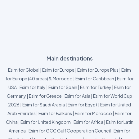
Main destinations
Esim for Global
|
Esim for Europe
|
Esim for Europe Plus
|
Esim
for Europe (40 areas) & Morocco
|
Esim for Caribbean
|
Esim for
USA
|
Esim for Italy
|
Esim for Spain
|
Esim for Turkey
|
Esim for
Germany
|
Esim for Greece
|
Esim for Asia
|
Esim for World Cup
2026
|
Esim for Saudi Arabia
|
Esim for Egypt
|
Esim for United
Arab Emirates
|
Esim for Balkans
|
Esim for Morocco
|
Esim for
China
|
Esim for United Kingdom
|
Esim for Africa
|
Esim for Latin
America
|
Esim for GCC Gulf Cooperation Council
|
Esim for