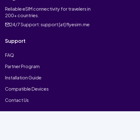
Reliable eSIM connectivity for travelers in
200+ countries.
24/7 Support:
support [at] flyesim.me
Support
FAQ
Partner Program
Installation Guide
Compatible Devices
Contact Us
Company
Home