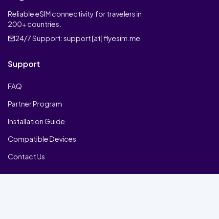
Reliable eSIM connectivity for travelers in
200+ countries.
24/7 Support:
support [at] flyesim.me
Support
FAQ
Partner Program
Installation Guide
Compatible Devices
Contact Us
Company
Home