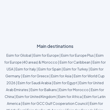
Main destinations
Esim for Global
|
Esim for Europe
|
Esim for Europe Plus
|
Esim
for Europe (40 areas) & Morocco
|
Esim for Caribbean
|
Esim for
USA
|
Esim for Italy
|
Esim for Spain
|
Esim for Turkey
|
Esim for
Germany
|
Esim for Greece
|
Esim for Asia
|
Esim for World Cup
2026
|
Esim for Saudi Arabia
|
Esim for Egypt
|
Esim for United
Arab Emirates
|
Esim for Balkans
|
Esim for Morocco
|
Esim for
China
|
Esim for United Kingdom
|
Esim for Africa
|
Esim for Latin
America
|
Esim for GCC Gulf Cooperation Council
|
Esim for