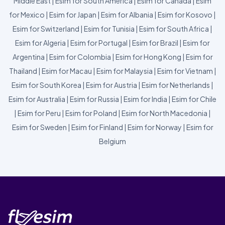
Middle East
|
Esim for South America
|
Esim for Canada
|
Esim
for Mexico
|
Esim for Japan
|
Esim for Albania
|
Esim for Kosovo
|
Esim for Switzerland
|
Esim for Tunisia
|
Esim for South Africa
|
Esim for Algeria
|
Esim for Portugal
|
Esim for Brazil
|
Esim for
Argentina
|
Esim for Colombia
|
Esim for Hong Kong
|
Esim for
Thailand
|
Esim for Macau
|
Esim for Malaysia
|
Esim for Vietnam
|
Esim for South Korea
|
Esim for Austria
|
Esim for Netherlands
|
Esim for Australia
|
Esim for Russia
|
Esim for India
|
Esim for Chile
|
Esim for Peru
|
Esim for Poland
|
Esim for North Macedonia
|
Esim for Sweden
|
Esim for Finland
|
Esim for Norway
|
Esim for
Belgium