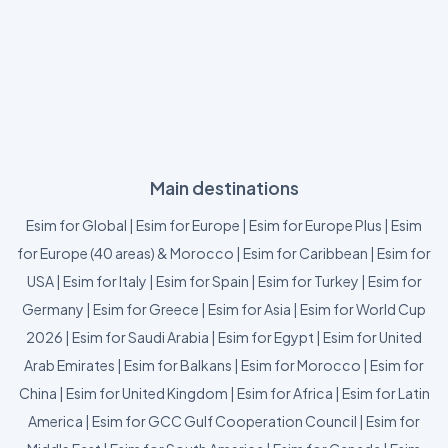
Main destinations
Esim for Global
|
Esim for Europe
|
Esim for Europe Plus
|
Esim
for Europe (40 areas) & Morocco
|
Esim for Caribbean
|
Esim for
USA
|
Esim for Italy
|
Esim for Spain
|
Esim for Turkey
|
Esim for
Germany
|
Esim for Greece
|
Esim for Asia
|
Esim for World Cup
2026
|
Esim for Saudi Arabia
|
Esim for Egypt
|
Esim for United
Arab Emirates
|
Esim for Balkans
|
Esim for Morocco
|
Esim for
China
|
Esim for United Kingdom
|
Esim for Africa
|
Esim for Latin
America
|
Esim for GCC Gulf Cooperation Council
|
Esim for