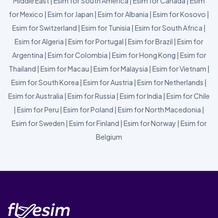
Middle East
|
Esim for South America
|
Esim for Canada
|
Esim
for Mexico
|
Esim for Japan
|
Esim for Albania
|
Esim for Kosovo
|
Esim for Switzerland
|
Esim for Tunisia
|
Esim for South Africa
|
Esim for Algeria
|
Esim for Portugal
|
Esim for Brazil
|
Esim for
Argentina
|
Esim for Colombia
|
Esim for Hong Kong
|
Esim for
Thailand
|
Esim for Macau
|
Esim for Malaysia
|
Esim for Vietnam
|
Esim for South Korea
|
Esim for Austria
|
Esim for Netherlands
|
Esim for Australia
|
Esim for Russia
|
Esim for India
|
Esim for Chile
|
Esim for Peru
|
Esim for Poland
|
Esim for North Macedonia
|
Esim for Sweden
|
Esim for Finland
|
Esim for Norway
|
Esim for
Belgium