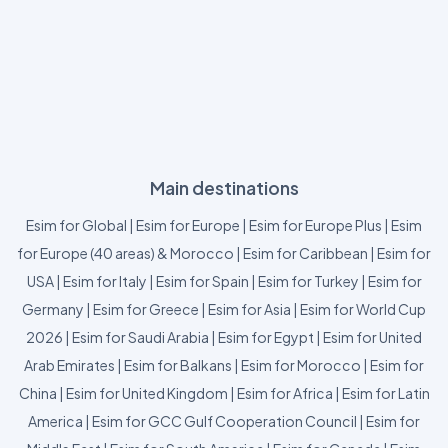
Main destinations
Esim for Global
|
Esim for Europe
|
Esim for Europe Plus
|
Esim
for Europe (40 areas) & Morocco
|
Esim for Caribbean
|
Esim for
USA
|
Esim for Italy
|
Esim for Spain
|
Esim for Turkey
|
Esim for
Germany
|
Esim for Greece
|
Esim for Asia
|
Esim for World Cup
2026
|
Esim for Saudi Arabia
|
Esim for Egypt
|
Esim for United
Arab Emirates
|
Esim for Balkans
|
Esim for Morocco
|
Esim for
China
|
Esim for United Kingdom
|
Esim for Africa
|
Esim for Latin
America
|
Esim for GCC Gulf Cooperation Council
|
Esim for