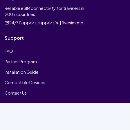
Reliable eSIM connectivity for travelers in
200+ countries.
24/7 Support:
support [at] flyesim.me
Support
FAQ
Partner Program
Installation Guide
Compatible Devices
Contact Us
Company
Home