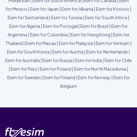
Middle East
|
Esim for South America
|
Esim for Canada
|
Esim
for Mexico
|
Esim for Japan
|
Esim for Albania
|
Esim for Kosovo
|
Esim for Switzerland
|
Esim for Tunisia
|
Esim for South Africa
|
Esim for Algeria
|
Esim for Portugal
|
Esim for Brazil
|
Esim for
Argentina
|
Esim for Colombia
|
Esim for Hong Kong
|
Esim for
Thailand
|
Esim for Macau
|
Esim for Malaysia
|
Esim for Vietnam
|
Esim for South Korea
|
Esim for Austria
|
Esim for Netherlands
|
Esim for Australia
|
Esim for Russia
|
Esim for India
|
Esim for Chile
|
Esim for Peru
|
Esim for Poland
|
Esim for North Macedonia
|
Esim for Sweden
|
Esim for Finland
|
Esim for Norway
|
Esim for
Belgium