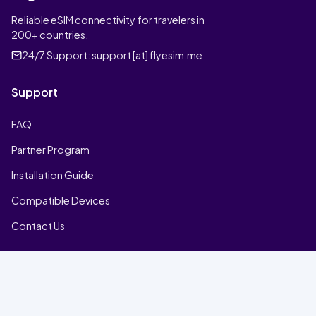
Reliable eSIM connectivity for travelers in
200+ countries.
24/7 Support:
support [at] flyesim.me
Support
FAQ
Partner Program
Installation Guide
Compatible Devices
Contact Us
Company
Home