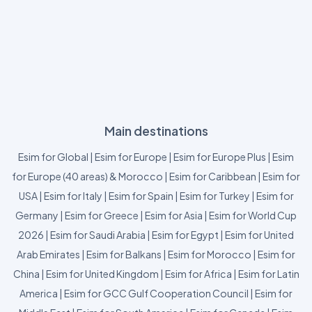
Main destinations
Esim for Global
|
Esim for Europe
|
Esim for Europe Plus
|
Esim
for Europe (40 areas) & Morocco
|
Esim for Caribbean
|
Esim for
USA
|
Esim for Italy
|
Esim for Spain
|
Esim for Turkey
|
Esim for
Germany
|
Esim for Greece
|
Esim for Asia
|
Esim for World Cup
2026
|
Esim for Saudi Arabia
|
Esim for Egypt
|
Esim for United
Arab Emirates
|
Esim for Balkans
|
Esim for Morocco
|
Esim for
China
|
Esim for United Kingdom
|
Esim for Africa
|
Esim for Latin
America
|
Esim for GCC Gulf Cooperation Council
|
Esim for