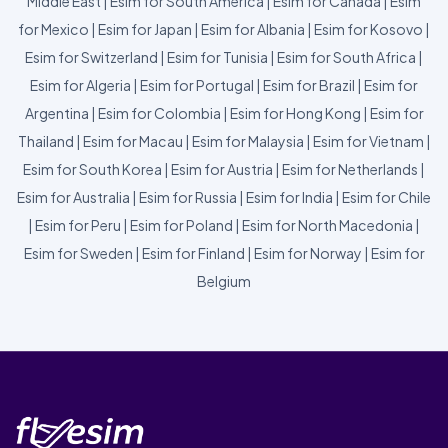
Middle East
|
Esim for South America
|
Esim for Canada
|
Esim
for Mexico
|
Esim for Japan
|
Esim for Albania
|
Esim for Kosovo
|
Esim for Switzerland
|
Esim for Tunisia
|
Esim for South Africa
|
Esim for Algeria
|
Esim for Portugal
|
Esim for Brazil
|
Esim for
Argentina
|
Esim for Colombia
|
Esim for Hong Kong
|
Esim for
Thailand
|
Esim for Macau
|
Esim for Malaysia
|
Esim for Vietnam
|
Esim for South Korea
|
Esim for Austria
|
Esim for Netherlands
|
Esim for Australia
|
Esim for Russia
|
Esim for India
|
Esim for Chile
|
Esim for Peru
|
Esim for Poland
|
Esim for North Macedonia
|
Esim for Sweden
|
Esim for Finland
|
Esim for Norway
|
Esim for
Belgium