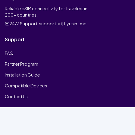
Reliable eSIM connectivity for travelers in
200+ countries.
24/7 Support:
support [at] flyesim.me
Support
FAQ
Partner Program
Installation Guide
Compatible Devices
Contact Us
Company
Home