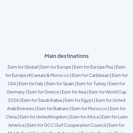
Main destinations
Esim for Global
|
Esim for Europe
|
Esim for Europe Plus
|
Esim
for Europe (40 areas) & Morocco
|
Esim for Caribbean
|
Esim for
USA
|
Esim for Italy
|
Esim for Spain
|
Esim for Turkey
|
Esim for
Germany
|
Esim for Greece
|
Esim for Asia
|
Esim for World Cup
2026
|
Esim for Saudi Arabia
|
Esim for Egypt
|
Esim for United
Arab Emirates
|
Esim for Balkans
|
Esim for Morocco
|
Esim for
China
|
Esim for United Kingdom
|
Esim for Africa
|
Esim for Latin
America
|
Esim for GCC Gulf Cooperation Council
|
Esim for