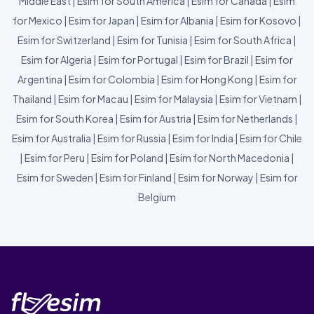
Middle East
|
Esim for South America
|
Esim for Canada
|
Esim
for Mexico
|
Esim for Japan
|
Esim for Albania
|
Esim for Kosovo
|
Esim for Switzerland
|
Esim for Tunisia
|
Esim for South Africa
|
Esim for Algeria
|
Esim for Portugal
|
Esim for Brazil
|
Esim for
Argentina
|
Esim for Colombia
|
Esim for Hong Kong
|
Esim for
Thailand
|
Esim for Macau
|
Esim for Malaysia
|
Esim for Vietnam
|
Esim for South Korea
|
Esim for Austria
|
Esim for Netherlands
|
Esim for Australia
|
Esim for Russia
|
Esim for India
|
Esim for Chile
|
Esim for Peru
|
Esim for Poland
|
Esim for North Macedonia
|
Esim for Sweden
|
Esim for Finland
|
Esim for Norway
|
Esim for
Belgium