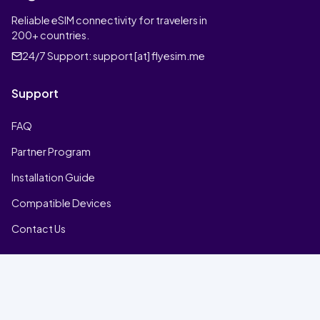
Reliable eSIM connectivity for travelers in
200+ countries.
24/7 Support:
support [at] flyesim.me
Support
FAQ
Partner Program
Installation Guide
Compatible Devices
Contact Us
Company
Home