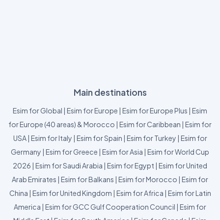
Main destinations
Esim for Global
|
Esim for Europe
|
Esim for Europe Plus
|
Esim
for Europe (40 areas) & Morocco
|
Esim for Caribbean
|
Esim for
USA
|
Esim for Italy
|
Esim for Spain
|
Esim for Turkey
|
Esim for
Germany
|
Esim for Greece
|
Esim for Asia
|
Esim for World Cup
2026
|
Esim for Saudi Arabia
|
Esim for Egypt
|
Esim for United
Arab Emirates
|
Esim for Balkans
|
Esim for Morocco
|
Esim for
China
|
Esim for United Kingdom
|
Esim for Africa
|
Esim for Latin
America
|
Esim for GCC Gulf Cooperation Council
|
Esim for