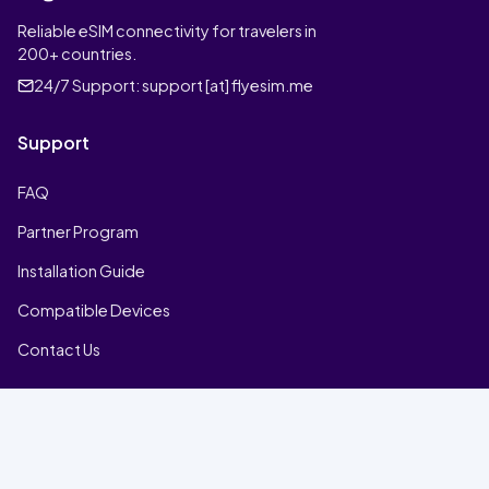
Reliable eSIM connectivity for travelers in
200+ countries.
24/7 Support:
support [at] flyesim.me
Support
FAQ
Partner Program
Installation Guide
Compatible Devices
Contact Us
Company
Home