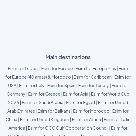
Main destinations
Esim for Global
|
Esim for Europe
|
Esim for Europe Plus
|
Esim
for Europe (40 areas) & Morocco
|
Esim for Caribbean
|
Esim for
USA
|
Esim for Italy
|
Esim for Spain
|
Esim for Turkey
|
Esim for
Germany
|
Esim for Greece
|
Esim for Asia
|
Esim for World Cup
2026
|
Esim for Saudi Arabia
|
Esim for Egypt
|
Esim for United
Arab Emirates
|
Esim for Balkans
|
Esim for Morocco
|
Esim for
China
|
Esim for United Kingdom
|
Esim for Africa
|
Esim for Latin
America
|
Esim for GCC Gulf Cooperation Council
|
Esim for