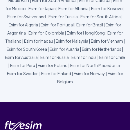
Middle East
|
Esim for South America
|
Esim for Canada
|
Esim
for Mexico
|
Esim for Japan
|
Esim for Albania
|
Esim for Kosovo
|
Esim for Switzerland
|
Esim for Tunisia
|
Esim for South Africa
|
Esim for Algeria
|
Esim for Portugal
|
Esim for Brazil
|
Esim for
Argentina
|
Esim for Colombia
|
Esim for Hong Kong
|
Esim for
Thailand
|
Esim for Macau
|
Esim for Malaysia
|
Esim for Vietnam
|
Esim for South Korea
|
Esim for Austria
|
Esim for Netherlands
|
Esim for Australia
|
Esim for Russia
|
Esim for India
|
Esim for Chile
|
Esim for Peru
|
Esim for Poland
|
Esim for North Macedonia
|
Esim for Sweden
|
Esim for Finland
|
Esim for Norway
|
Esim for
Belgium