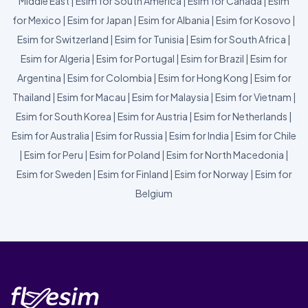
Middle East
|
Esim for South America
|
Esim for Canada
|
Esim
for Mexico
|
Esim for Japan
|
Esim for Albania
|
Esim for Kosovo
|
Esim for Switzerland
|
Esim for Tunisia
|
Esim for South Africa
|
Esim for Algeria
|
Esim for Portugal
|
Esim for Brazil
|
Esim for
Argentina
|
Esim for Colombia
|
Esim for Hong Kong
|
Esim for
Thailand
|
Esim for Macau
|
Esim for Malaysia
|
Esim for Vietnam
|
Esim for South Korea
|
Esim for Austria
|
Esim for Netherlands
|
Esim for Australia
|
Esim for Russia
|
Esim for India
|
Esim for Chile
|
Esim for Peru
|
Esim for Poland
|
Esim for North Macedonia
|
Esim for Sweden
|
Esim for Finland
|
Esim for Norway
|
Esim for
Belgium