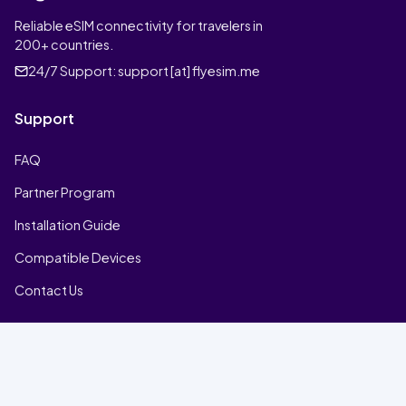
Reliable eSIM connectivity for travelers in
200+ countries.
24/7 Support:
support [at] flyesim.me
Support
FAQ
Partner Program
Installation Guide
Compatible Devices
Contact Us
Company
Home