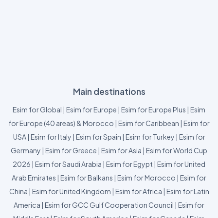
Main destinations
Esim for Global
|
Esim for Europe
|
Esim for Europe Plus
|
Esim
for Europe (40 areas) & Morocco
|
Esim for Caribbean
|
Esim for
USA
|
Esim for Italy
|
Esim for Spain
|
Esim for Turkey
|
Esim for
Germany
|
Esim for Greece
|
Esim for Asia
|
Esim for World Cup
2026
|
Esim for Saudi Arabia
|
Esim for Egypt
|
Esim for United
Arab Emirates
|
Esim for Balkans
|
Esim for Morocco
|
Esim for
China
|
Esim for United Kingdom
|
Esim for Africa
|
Esim for Latin
America
|
Esim for GCC Gulf Cooperation Council
|
Esim for