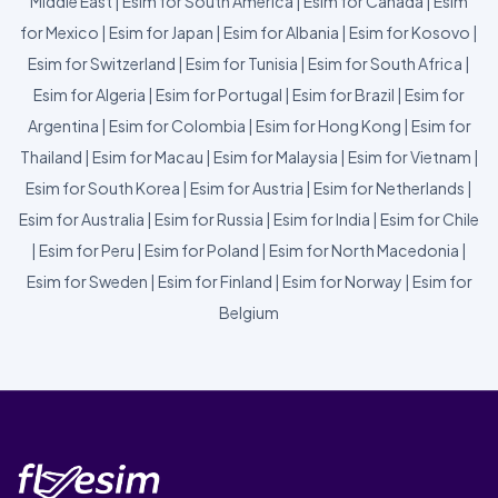
Middle East
|
Esim for South America
|
Esim for Canada
|
Esim
for Mexico
|
Esim for Japan
|
Esim for Albania
|
Esim for Kosovo
|
Esim for Switzerland
|
Esim for Tunisia
|
Esim for South Africa
|
Esim for Algeria
|
Esim for Portugal
|
Esim for Brazil
|
Esim for
Argentina
|
Esim for Colombia
|
Esim for Hong Kong
|
Esim for
Thailand
|
Esim for Macau
|
Esim for Malaysia
|
Esim for Vietnam
|
Esim for South Korea
|
Esim for Austria
|
Esim for Netherlands
|
Esim for Australia
|
Esim for Russia
|
Esim for India
|
Esim for Chile
|
Esim for Peru
|
Esim for Poland
|
Esim for North Macedonia
|
Esim for Sweden
|
Esim for Finland
|
Esim for Norway
|
Esim for
Belgium