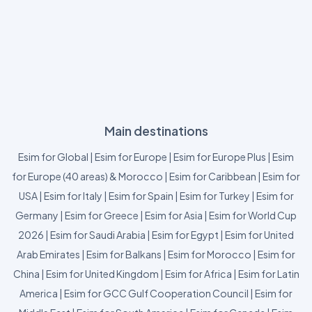
Main destinations
Esim for Global
|
Esim for Europe
|
Esim for Europe Plus
|
Esim
for Europe (40 areas) & Morocco
|
Esim for Caribbean
|
Esim for
USA
|
Esim for Italy
|
Esim for Spain
|
Esim for Turkey
|
Esim for
Germany
|
Esim for Greece
|
Esim for Asia
|
Esim for World Cup
2026
|
Esim for Saudi Arabia
|
Esim for Egypt
|
Esim for United
Arab Emirates
|
Esim for Balkans
|
Esim for Morocco
|
Esim for
China
|
Esim for United Kingdom
|
Esim for Africa
|
Esim for Latin
America
|
Esim for GCC Gulf Cooperation Council
|
Esim for