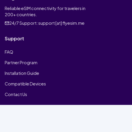
Reliable eSIM connectivity for travelers in
200+ countries.
24/7 Support:
support [at] flyesim.me
Support
FAQ
Partner Program
Installation Guide
Compatible Devices
Contact Us
Company
Home