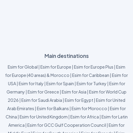
Main destinations
Esim for Global
|
Esim for Europe
|
Esim for Europe Plus
|
Esim
for Europe (40 areas) & Morocco
|
Esim for Caribbean
|
Esim for
USA
|
Esim for Italy
|
Esim for Spain
|
Esim for Turkey
|
Esim for
Germany
|
Esim for Greece
|
Esim for Asia
|
Esim for World Cup
2026
|
Esim for Saudi Arabia
|
Esim for Egypt
|
Esim for United
Arab Emirates
|
Esim for Balkans
|
Esim for Morocco
|
Esim for
China
|
Esim for United Kingdom
|
Esim for Africa
|
Esim for Latin
America
|
Esim for GCC Gulf Cooperation Council
|
Esim for