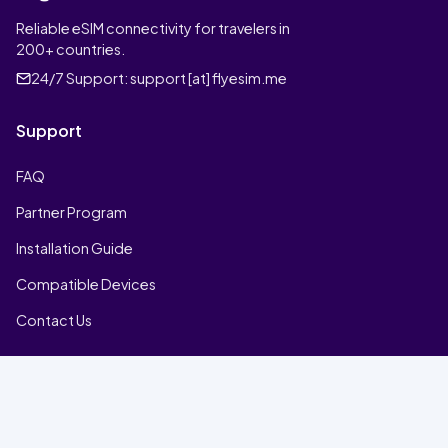
Reliable eSIM connectivity for travelers in
200+ countries.
24/7 Support:
support [at] flyesim.me
Support
FAQ
Partner Program
Installation Guide
Compatible Devices
Contact Us
Company
Home