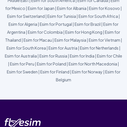
Middle East
|
Esim for South America
|
Esim for Canada
|
Esim
for Mexico
|
Esim for Japan
|
Esim for Albania
|
Esim for Kosovo
|
Esim for Switzerland
|
Esim for Tunisia
|
Esim for South Africa
|
Esim for Algeria
|
Esim for Portugal
|
Esim for Brazil
|
Esim for
Argentina
|
Esim for Colombia
|
Esim for Hong Kong
|
Esim for
Thailand
|
Esim for Macau
|
Esim for Malaysia
|
Esim for Vietnam
|
Esim for South Korea
|
Esim for Austria
|
Esim for Netherlands
|
Esim for Australia
|
Esim for Russia
|
Esim for India
|
Esim for Chile
|
Esim for Peru
|
Esim for Poland
|
Esim for North Macedonia
|
Esim for Sweden
|
Esim for Finland
|
Esim for Norway
|
Esim for
Belgium