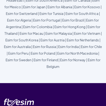
Middle East
|
Esim for South America
|
Esim for Canada
|
Esim
for Mexico
|
Esim for Japan
|
Esim for Albania
|
Esim for Kosovo
|
Esim for Switzerland
|
Esim for Tunisia
|
Esim for South Africa
|
Esim for Algeria
|
Esim for Portugal
|
Esim for Brazil
|
Esim for
Argentina
|
Esim for Colombia
|
Esim for Hong Kong
|
Esim for
Thailand
|
Esim for Macau
|
Esim for Malaysia
|
Esim for Vietnam
|
Esim for South Korea
|
Esim for Austria
|
Esim for Netherlands
|
Esim for Australia
|
Esim for Russia
|
Esim for India
|
Esim for Chile
|
Esim for Peru
|
Esim for Poland
|
Esim for North Macedonia
|
Esim for Sweden
|
Esim for Finland
|
Esim for Norway
|
Esim for
Belgium