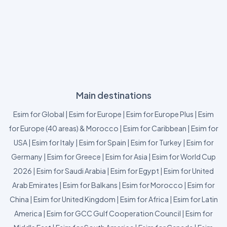
Main destinations
Esim for Global
|
Esim for Europe
|
Esim for Europe Plus
|
Esim
for Europe (40 areas) & Morocco
|
Esim for Caribbean
|
Esim for
USA
|
Esim for Italy
|
Esim for Spain
|
Esim for Turkey
|
Esim for
Germany
|
Esim for Greece
|
Esim for Asia
|
Esim for World Cup
2026
|
Esim for Saudi Arabia
|
Esim for Egypt
|
Esim for United
Arab Emirates
|
Esim for Balkans
|
Esim for Morocco
|
Esim for
China
|
Esim for United Kingdom
|
Esim for Africa
|
Esim for Latin
America
|
Esim for GCC Gulf Cooperation Council
|
Esim for