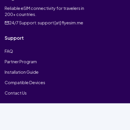
Reliable eSIM connectivity for travelers in
200+ countries.
24/7 Support:
support [at] flyesim.me
Support
FAQ
Partner Program
Installation Guide
Compatible Devices
Contact Us
Company
Home