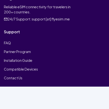
Reliable eSIM connectivity for travelers in
200+ countries.
24/7 Support:
support [at] flyesim.me
Support
FAQ
Partner Program
Installation Guide
Compatible Devices
Contact Us
Company
Home