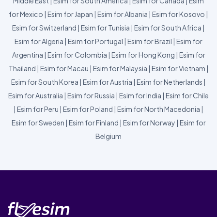
Middle East
|
Esim for South America
|
Esim for Canada
|
Esim
for Mexico
|
Esim for Japan
|
Esim for Albania
|
Esim for Kosovo
|
Esim for Switzerland
|
Esim for Tunisia
|
Esim for South Africa
|
Esim for Algeria
|
Esim for Portugal
|
Esim for Brazil
|
Esim for
Argentina
|
Esim for Colombia
|
Esim for Hong Kong
|
Esim for
Thailand
|
Esim for Macau
|
Esim for Malaysia
|
Esim for Vietnam
|
Esim for South Korea
|
Esim for Austria
|
Esim for Netherlands
|
Esim for Australia
|
Esim for Russia
|
Esim for India
|
Esim for Chile
|
Esim for Peru
|
Esim for Poland
|
Esim for North Macedonia
|
Esim for Sweden
|
Esim for Finland
|
Esim for Norway
|
Esim for
Belgium