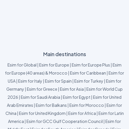
Main destinations
Esim for Global
|
Esim for Europe
|
Esim for Europe Plus
|
Esim
for Europe (40 areas) & Morocco
|
Esim for Caribbean
|
Esim for
USA
|
Esim for Italy
|
Esim for Spain
|
Esim for Turkey
|
Esim for
Germany
|
Esim for Greece
|
Esim for Asia
|
Esim for World Cup
2026
|
Esim for Saudi Arabia
|
Esim for Egypt
|
Esim for United
Arab Emirates
|
Esim for Balkans
|
Esim for Morocco
|
Esim for
China
|
Esim for United Kingdom
|
Esim for Africa
|
Esim for Latin
America
|
Esim for GCC Gulf Cooperation Council
|
Esim for