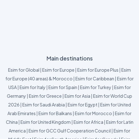
Main destinations
Esim for Global
|
Esim for Europe
|
Esim for Europe Plus
|
Esim
for Europe (40 areas) & Morocco
|
Esim for Caribbean
|
Esim for
USA
|
Esim for Italy
|
Esim for Spain
|
Esim for Turkey
|
Esim for
Germany
|
Esim for Greece
|
Esim for Asia
|
Esim for World Cup
2026
|
Esim for Saudi Arabia
|
Esim for Egypt
|
Esim for United
Arab Emirates
|
Esim for Balkans
|
Esim for Morocco
|
Esim for
China
|
Esim for United Kingdom
|
Esim for Africa
|
Esim for Latin
America
|
Esim for GCC Gulf Cooperation Council
|
Esim for