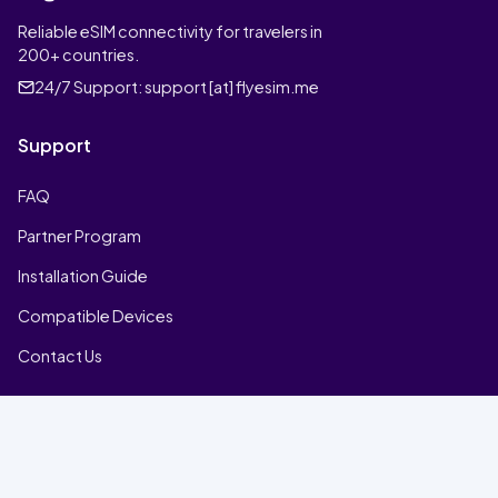
Reliable eSIM connectivity for travelers in
200+ countries.
24/7 Support:
support [at] flyesim.me
Support
FAQ
Partner Program
Installation Guide
Compatible Devices
Contact Us
Company
Home