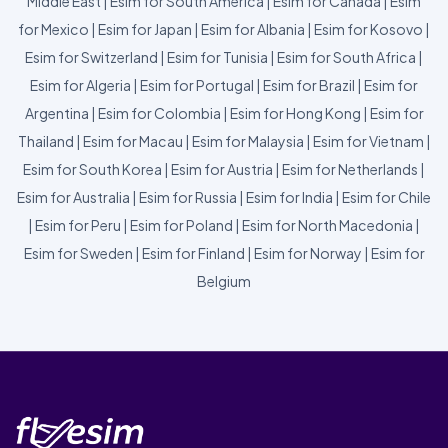
Middle East
|
Esim for South America
|
Esim for Canada
|
Esim
for Mexico
|
Esim for Japan
|
Esim for Albania
|
Esim for Kosovo
|
Esim for Switzerland
|
Esim for Tunisia
|
Esim for South Africa
|
Esim for Algeria
|
Esim for Portugal
|
Esim for Brazil
|
Esim for
Argentina
|
Esim for Colombia
|
Esim for Hong Kong
|
Esim for
Thailand
|
Esim for Macau
|
Esim for Malaysia
|
Esim for Vietnam
|
Esim for South Korea
|
Esim for Austria
|
Esim for Netherlands
|
Esim for Australia
|
Esim for Russia
|
Esim for India
|
Esim for Chile
|
Esim for Peru
|
Esim for Poland
|
Esim for North Macedonia
|
Esim for Sweden
|
Esim for Finland
|
Esim for Norway
|
Esim for
Belgium