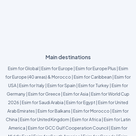
Main destinations
Esim for Global
|
Esim for Europe
|
Esim for Europe Plus
|
Esim
for Europe (40 areas) & Morocco
|
Esim for Caribbean
|
Esim for
USA
|
Esim for Italy
|
Esim for Spain
|
Esim for Turkey
|
Esim for
Germany
|
Esim for Greece
|
Esim for Asia
|
Esim for World Cup
2026
|
Esim for Saudi Arabia
|
Esim for Egypt
|
Esim for United
Arab Emirates
|
Esim for Balkans
|
Esim for Morocco
|
Esim for
China
|
Esim for United Kingdom
|
Esim for Africa
|
Esim for Latin
America
|
Esim for GCC Gulf Cooperation Council
|
Esim for