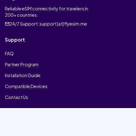
Reliable eSIM connectivity for travelers in
200+ countries.
24/7 Support:
support [at] flyesim.me
Support
FAQ
Partner Program
Installation Guide
Compatible Devices
Contact Us
Company
Home