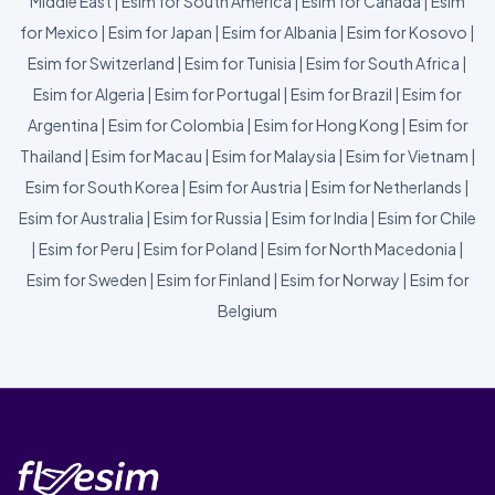
Middle East
|
Esim for South America
|
Esim for Canada
|
Esim
for Mexico
|
Esim for Japan
|
Esim for Albania
|
Esim for Kosovo
|
Esim for Switzerland
|
Esim for Tunisia
|
Esim for South Africa
|
Esim for Algeria
|
Esim for Portugal
|
Esim for Brazil
|
Esim for
Argentina
|
Esim for Colombia
|
Esim for Hong Kong
|
Esim for
Thailand
|
Esim for Macau
|
Esim for Malaysia
|
Esim for Vietnam
|
Esim for South Korea
|
Esim for Austria
|
Esim for Netherlands
|
Esim for Australia
|
Esim for Russia
|
Esim for India
|
Esim for Chile
|
Esim for Peru
|
Esim for Poland
|
Esim for North Macedonia
|
Esim for Sweden
|
Esim for Finland
|
Esim for Norway
|
Esim for
Belgium