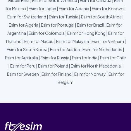
Middle East
|
Esim for South America
|
Esim for Canada
|
Esim
for Mexico
|
Esim for Japan
|
Esim for Albania
|
Esim for Kosovo
|
Esim for Switzerland
|
Esim for Tunisia
|
Esim for South Africa
|
Esim for Algeria
|
Esim for Portugal
|
Esim for Brazil
|
Esim for
Argentina
|
Esim for Colombia
|
Esim for Hong Kong
|
Esim for
Thailand
|
Esim for Macau
|
Esim for Malaysia
|
Esim for Vietnam
|
Esim for South Korea
|
Esim for Austria
|
Esim for Netherlands
|
Esim for Australia
|
Esim for Russia
|
Esim for India
|
Esim for Chile
|
Esim for Peru
|
Esim for Poland
|
Esim for North Macedonia
|
Esim for Sweden
|
Esim for Finland
|
Esim for Norway
|
Esim for
Belgium