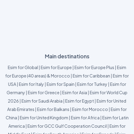
Main destinations
Esim for Global
|
Esim for Europe
|
Esim for Europe Plus
|
Esim
for Europe (40 areas) & Morocco
|
Esim for Caribbean
|
Esim for
USA
|
Esim for Italy
|
Esim for Spain
|
Esim for Turkey
|
Esim for
Germany
|
Esim for Greece
|
Esim for Asia
|
Esim for World Cup
2026
|
Esim for Saudi Arabia
|
Esim for Egypt
|
Esim for United
Arab Emirates
|
Esim for Balkans
|
Esim for Morocco
|
Esim for
China
|
Esim for United Kingdom
|
Esim for Africa
|
Esim for Latin
America
|
Esim for GCC Gulf Cooperation Council
|
Esim for