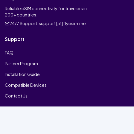
Reliable eSIM connectivity for travelers in
200+ countries.
24/7 Support:
support [at] flyesim.me
Support
FAQ
Partner Program
Installation Guide
Compatible Devices
Contact Us
Company
Home