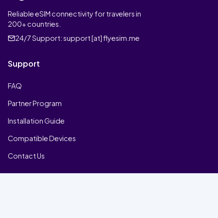
Reliable eSIM connectivity for travelers in
200+ countries.
24/7 Support:
support [at] flyesim.me
Support
FAQ
Partner Program
Installation Guide
Compatible Devices
Contact Us
Company
Home