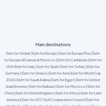
Main destinations
Esim for Global
|
Esim for Europe
|
Esim for Europe Plus
|
Esim
for Europe (40 areas) & Morocco
|
Esim for Caribbean
|
Esim for
USA
|
Esim for Italy
|
Esim for Spain
|
Esim for Turkey
|
Esim for
Germany
|
Esim for Greece
|
Esim for Asia
|
Esim for World Cup
2026
|
Esim for Saudi Arabia
|
Esim for Egypt
|
Esim for United
Arab Emirates
|
Esim for Balkans
|
Esim for Morocco
|
Esim for
China
|
Esim for United Kingdom
|
Esim for Africa
|
Esim for Latin
America
|
Esim for GCC Gulf Cooperation Council
|
Esim for