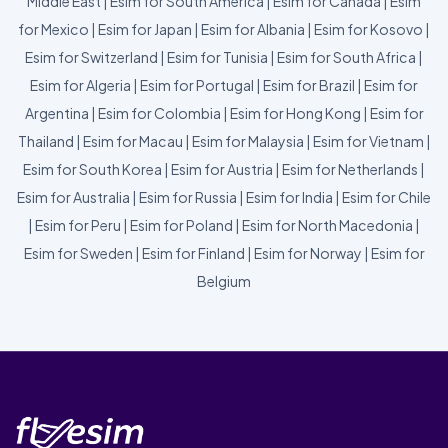
Middle East
|
Esim for South America
|
Esim for Canada
|
Esim
for Mexico
|
Esim for Japan
|
Esim for Albania
|
Esim for Kosovo
|
Esim for Switzerland
|
Esim for Tunisia
|
Esim for South Africa
|
Esim for Algeria
|
Esim for Portugal
|
Esim for Brazil
|
Esim for
Argentina
|
Esim for Colombia
|
Esim for Hong Kong
|
Esim for
Thailand
|
Esim for Macau
|
Esim for Malaysia
|
Esim for Vietnam
|
Esim for South Korea
|
Esim for Austria
|
Esim for Netherlands
|
Esim for Australia
|
Esim for Russia
|
Esim for India
|
Esim for Chile
|
Esim for Peru
|
Esim for Poland
|
Esim for North Macedonia
|
Esim for Sweden
|
Esim for Finland
|
Esim for Norway
|
Esim for
Belgium