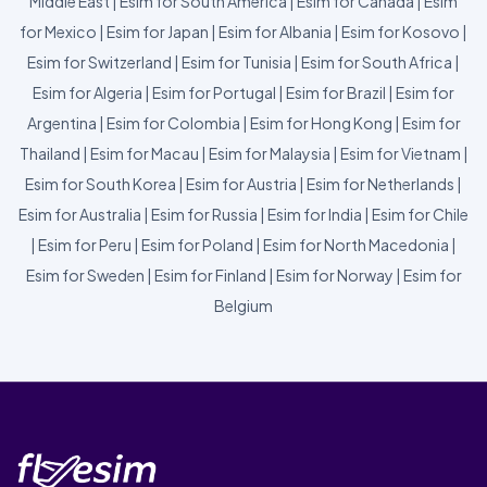
Middle East
|
Esim for South America
|
Esim for Canada
|
Esim
for Mexico
|
Esim for Japan
|
Esim for Albania
|
Esim for Kosovo
|
Esim for Switzerland
|
Esim for Tunisia
|
Esim for South Africa
|
Esim for Algeria
|
Esim for Portugal
|
Esim for Brazil
|
Esim for
Argentina
|
Esim for Colombia
|
Esim for Hong Kong
|
Esim for
Thailand
|
Esim for Macau
|
Esim for Malaysia
|
Esim for Vietnam
|
Esim for South Korea
|
Esim for Austria
|
Esim for Netherlands
|
Esim for Australia
|
Esim for Russia
|
Esim for India
|
Esim for Chile
|
Esim for Peru
|
Esim for Poland
|
Esim for North Macedonia
|
Esim for Sweden
|
Esim for Finland
|
Esim for Norway
|
Esim for
Belgium