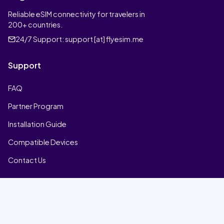
Reliable eSIM connectivity for travelers in
200+ countries.
24/7 Support:
support [at] flyesim.me
Support
FAQ
Partner Program
Installation Guide
Compatible Devices
Contact Us
Company
Home