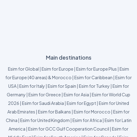
Main destinations
Esim for Global
|
Esim for Europe
|
Esim for Europe Plus
|
Esim
for Europe (40 areas) & Morocco
|
Esim for Caribbean
|
Esim for
USA
|
Esim for Italy
|
Esim for Spain
|
Esim for Turkey
|
Esim for
Germany
|
Esim for Greece
|
Esim for Asia
|
Esim for World Cup
2026
|
Esim for Saudi Arabia
|
Esim for Egypt
|
Esim for United
Arab Emirates
|
Esim for Balkans
|
Esim for Morocco
|
Esim for
China
|
Esim for United Kingdom
|
Esim for Africa
|
Esim for Latin
America
|
Esim for GCC Gulf Cooperation Council
|
Esim for