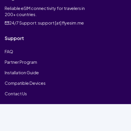
Reliable eSIM connectivity for travelers in
200+ countries.
24/7 Support:
support [at] flyesim.me
Support
FAQ
Partner Program
Installation Guide
Compatible Devices
Contact Us
Company
Home