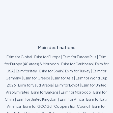
Main destinations
Esim for Global
|
Esim for Europe
|
Esim for Europe Plus
|
Esim
for Europe (40 areas) & Morocco
|
Esim for Caribbean
|
Esim for
USA
|
Esim for Italy
|
Esim for Spain
|
Esim for Turkey
|
Esim for
Germany
|
Esim for Greece
|
Esim for Asia
|
Esim for World Cup
2026
|
Esim for Saudi Arabia
|
Esim for Egypt
|
Esim for United
Arab Emirates
|
Esim for Balkans
|
Esim for Morocco
|
Esim for
China
|
Esim for United Kingdom
|
Esim for Africa
|
Esim for Latin
America
|
Esim for GCC Gulf Cooperation Council
|
Esim for