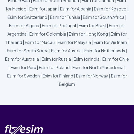
Middle East
|
Esim for South America
|
Esim for Canada
|
Esim
for Mexico
|
Esim for Japan
|
Esim for Albania
|
Esim for Kosovo
|
Esim for Switzerland
|
Esim for Tunisia
|
Esim for South Africa
|
Esim for Algeria
|
Esim for Portugal
|
Esim for Brazil
|
Esim for
Argentina
|
Esim for Colombia
|
Esim for Hong Kong
|
Esim for
Thailand
|
Esim for Macau
|
Esim for Malaysia
|
Esim for Vietnam
|
Esim for South Korea
|
Esim for Austria
|
Esim for Netherlands
|
Esim for Australia
|
Esim for Russia
|
Esim for India
|
Esim for Chile
|
Esim for Peru
|
Esim for Poland
|
Esim for North Macedonia
|
Esim for Sweden
|
Esim for Finland
|
Esim for Norway
|
Esim for
Belgium