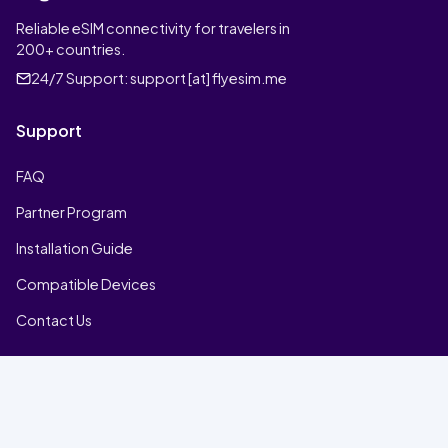
Reliable eSIM connectivity for travelers in
200+ countries.
24/7 Support:
support [at] flyesim.me
Support
FAQ
Partner Program
Installation Guide
Compatible Devices
Contact Us
Company
Home