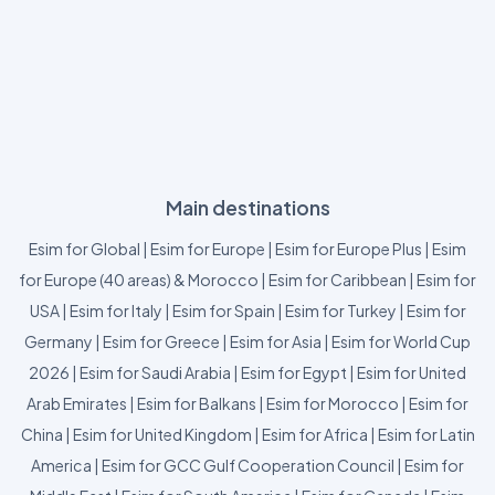
Main destinations
Esim for Global
|
Esim for Europe
|
Esim for Europe Plus
|
Esim
for Europe (40 areas) & Morocco
|
Esim for Caribbean
|
Esim for
USA
|
Esim for Italy
|
Esim for Spain
|
Esim for Turkey
|
Esim for
Germany
|
Esim for Greece
|
Esim for Asia
|
Esim for World Cup
2026
|
Esim for Saudi Arabia
|
Esim for Egypt
|
Esim for United
Arab Emirates
|
Esim for Balkans
|
Esim for Morocco
|
Esim for
China
|
Esim for United Kingdom
|
Esim for Africa
|
Esim for Latin
America
|
Esim for GCC Gulf Cooperation Council
|
Esim for