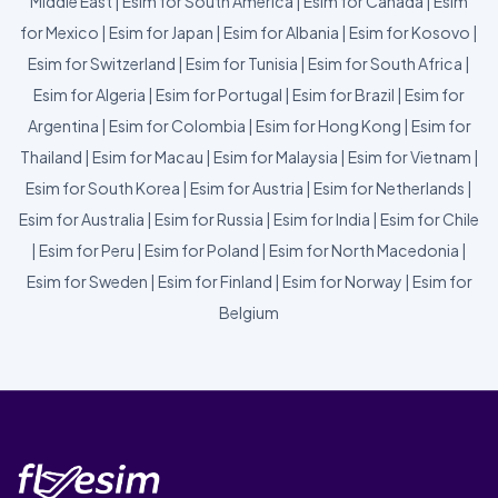
Middle East
|
Esim for South America
|
Esim for Canada
|
Esim
for Mexico
|
Esim for Japan
|
Esim for Albania
|
Esim for Kosovo
|
Esim for Switzerland
|
Esim for Tunisia
|
Esim for South Africa
|
Esim for Algeria
|
Esim for Portugal
|
Esim for Brazil
|
Esim for
Argentina
|
Esim for Colombia
|
Esim for Hong Kong
|
Esim for
Thailand
|
Esim for Macau
|
Esim for Malaysia
|
Esim for Vietnam
|
Esim for South Korea
|
Esim for Austria
|
Esim for Netherlands
|
Esim for Australia
|
Esim for Russia
|
Esim for India
|
Esim for Chile
|
Esim for Peru
|
Esim for Poland
|
Esim for North Macedonia
|
Esim for Sweden
|
Esim for Finland
|
Esim for Norway
|
Esim for
Belgium