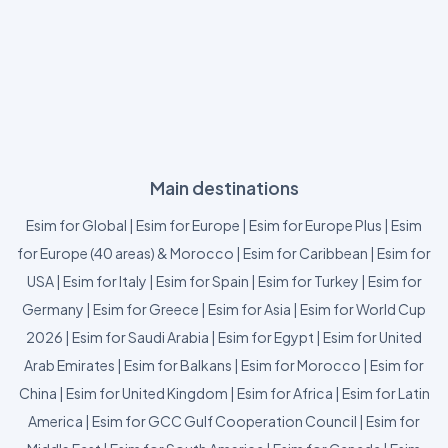
Main destinations
Esim for Global
|
Esim for Europe
|
Esim for Europe Plus
|
Esim
for Europe (40 areas) & Morocco
|
Esim for Caribbean
|
Esim for
USA
|
Esim for Italy
|
Esim for Spain
|
Esim for Turkey
|
Esim for
Germany
|
Esim for Greece
|
Esim for Asia
|
Esim for World Cup
2026
|
Esim for Saudi Arabia
|
Esim for Egypt
|
Esim for United
Arab Emirates
|
Esim for Balkans
|
Esim for Morocco
|
Esim for
China
|
Esim for United Kingdom
|
Esim for Africa
|
Esim for Latin
America
|
Esim for GCC Gulf Cooperation Council
|
Esim for