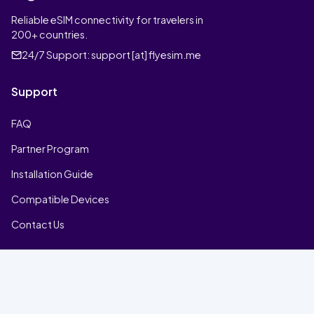
Reliable eSIM connectivity for travelers in
200+ countries.
24/7 Support:
support [at] flyesim.me
Support
FAQ
Partner Program
Installation Guide
Compatible Devices
Contact Us
Company
Home