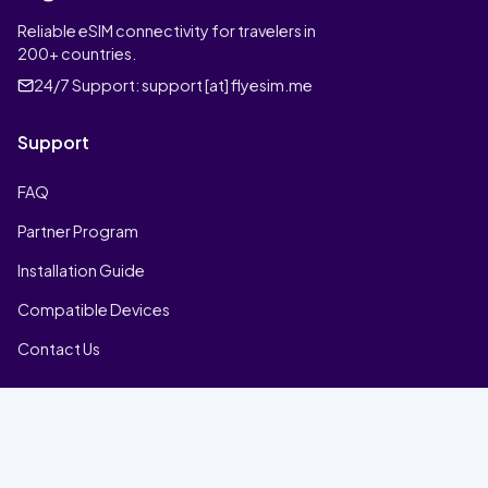
Reliable eSIM connectivity for travelers in
200+ countries.
24/7 Support:
support [at] flyesim.me
Support
FAQ
Partner Program
Installation Guide
Compatible Devices
Contact Us
Company
Home