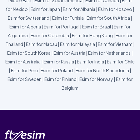
Middle East
|
Esim for South America
|
Esim for Canada
|
Esim
for Mexico
|
Esim for Japan
|
Esim for Albania
|
Esim for Kosovo
|
Esim for Switzerland
|
Esim for Tunisia
|
Esim for South Africa
|
Esim for Algeria
|
Esim for Portugal
|
Esim for Brazil
|
Esim for
Argentina
|
Esim for Colombia
|
Esim for Hong Kong
|
Esim for
Thailand
|
Esim for Macau
|
Esim for Malaysia
|
Esim for Vietnam
|
Esim for South Korea
|
Esim for Austria
|
Esim for Netherlands
|
Esim for Australia
|
Esim for Russia
|
Esim for India
|
Esim for Chile
|
Esim for Peru
|
Esim for Poland
|
Esim for North Macedonia
|
Esim for Sweden
|
Esim for Finland
|
Esim for Norway
|
Esim for
Belgium