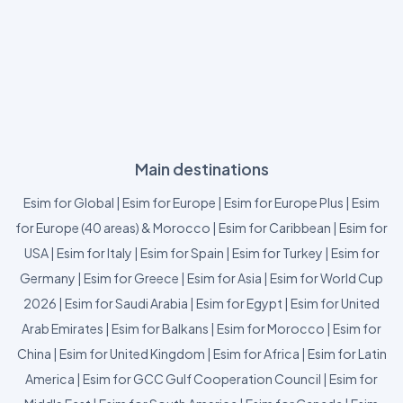
Main destinations
Esim for Global
|
Esim for Europe
|
Esim for Europe Plus
|
Esim
for Europe (40 areas) & Morocco
|
Esim for Caribbean
|
Esim for
USA
|
Esim for Italy
|
Esim for Spain
|
Esim for Turkey
|
Esim for
Germany
|
Esim for Greece
|
Esim for Asia
|
Esim for World Cup
2026
|
Esim for Saudi Arabia
|
Esim for Egypt
|
Esim for United
Arab Emirates
|
Esim for Balkans
|
Esim for Morocco
|
Esim for
China
|
Esim for United Kingdom
|
Esim for Africa
|
Esim for Latin
America
|
Esim for GCC Gulf Cooperation Council
|
Esim for