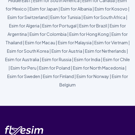
Middle East
|
Esim for South America
|
Esim for Canada
|
Esim
for Mexico
|
Esim for Japan
|
Esim for Albania
|
Esim for Kosovo
|
Esim for Switzerland
|
Esim for Tunisia
|
Esim for South Africa
|
Esim for Algeria
|
Esim for Portugal
|
Esim for Brazil
|
Esim for
Argentina
|
Esim for Colombia
|
Esim for Hong Kong
|
Esim for
Thailand
|
Esim for Macau
|
Esim for Malaysia
|
Esim for Vietnam
|
Esim for South Korea
|
Esim for Austria
|
Esim for Netherlands
|
Esim for Australia
|
Esim for Russia
|
Esim for India
|
Esim for Chile
|
Esim for Peru
|
Esim for Poland
|
Esim for North Macedonia
|
Esim for Sweden
|
Esim for Finland
|
Esim for Norway
|
Esim for
Belgium