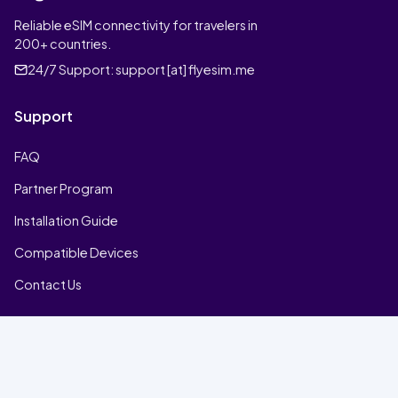
Reliable eSIM connectivity for travelers in
200+ countries.
24/7 Support:
support [at] flyesim.me
Support
FAQ
Partner Program
Installation Guide
Compatible Devices
Contact Us
Company
Home