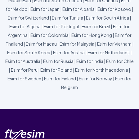
Middle East
|
Esim for South America
|
Esim for Canada
|
Esim
for Mexico
|
Esim for Japan
|
Esim for Albania
|
Esim for Kosovo
|
Esim for Switzerland
|
Esim for Tunisia
|
Esim for South Africa
|
Esim for Algeria
|
Esim for Portugal
|
Esim for Brazil
|
Esim for
Argentina
|
Esim for Colombia
|
Esim for Hong Kong
|
Esim for
Thailand
|
Esim for Macau
|
Esim for Malaysia
|
Esim for Vietnam
|
Esim for South Korea
|
Esim for Austria
|
Esim for Netherlands
|
Esim for Australia
|
Esim for Russia
|
Esim for India
|
Esim for Chile
|
Esim for Peru
|
Esim for Poland
|
Esim for North Macedonia
|
Esim for Sweden
|
Esim for Finland
|
Esim for Norway
|
Esim for
Belgium