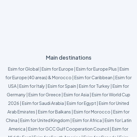
Main destinations
Esim for Global
|
Esim for Europe
|
Esim for Europe Plus
|
Esim
for Europe (40 areas) & Morocco
|
Esim for Caribbean
|
Esim for
USA
|
Esim for Italy
|
Esim for Spain
|
Esim for Turkey
|
Esim for
Germany
|
Esim for Greece
|
Esim for Asia
|
Esim for World Cup
2026
|
Esim for Saudi Arabia
|
Esim for Egypt
|
Esim for United
Arab Emirates
|
Esim for Balkans
|
Esim for Morocco
|
Esim for
China
|
Esim for United Kingdom
|
Esim for Africa
|
Esim for Latin
America
|
Esim for GCC Gulf Cooperation Council
|
Esim for