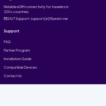
Reliable eSIM connectivity for travelers in
200+ countries.
24/7 Support:
support [at] flyesim.me
Support
FAQ
Partner Program
Installation Guide
Compatible Devices
Contact Us
Company
Home