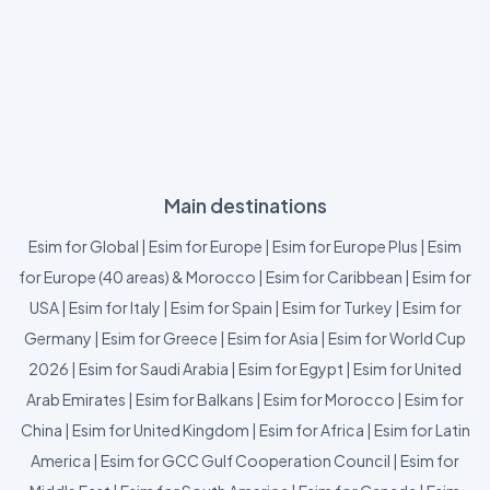
Main destinations
Esim for Global
|
Esim for Europe
|
Esim for Europe Plus
|
Esim
for Europe (40 areas) & Morocco
|
Esim for Caribbean
|
Esim for
USA
|
Esim for Italy
|
Esim for Spain
|
Esim for Turkey
|
Esim for
Germany
|
Esim for Greece
|
Esim for Asia
|
Esim for World Cup
2026
|
Esim for Saudi Arabia
|
Esim for Egypt
|
Esim for United
Arab Emirates
|
Esim for Balkans
|
Esim for Morocco
|
Esim for
China
|
Esim for United Kingdom
|
Esim for Africa
|
Esim for Latin
America
|
Esim for GCC Gulf Cooperation Council
|
Esim for