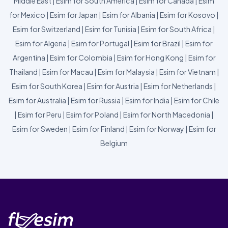
Middle East
|
Esim for South America
|
Esim for Canada
|
Esim
for Mexico
|
Esim for Japan
|
Esim for Albania
|
Esim for Kosovo
|
Esim for Switzerland
|
Esim for Tunisia
|
Esim for South Africa
|
Esim for Algeria
|
Esim for Portugal
|
Esim for Brazil
|
Esim for
Argentina
|
Esim for Colombia
|
Esim for Hong Kong
|
Esim for
Thailand
|
Esim for Macau
|
Esim for Malaysia
|
Esim for Vietnam
|
Esim for South Korea
|
Esim for Austria
|
Esim for Netherlands
|
Esim for Australia
|
Esim for Russia
|
Esim for India
|
Esim for Chile
|
Esim for Peru
|
Esim for Poland
|
Esim for North Macedonia
|
Esim for Sweden
|
Esim for Finland
|
Esim for Norway
|
Esim for
Belgium