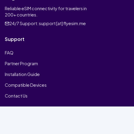
Reliable eSIM connectivity for travelers in
200+ countries.
24/7 Support:
support [at] flyesim.me
Support
FAQ
Partner Program
Installation Guide
Compatible Devices
Contact Us
Company
Home