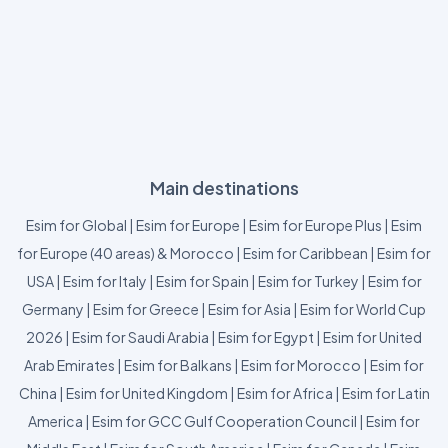
Main destinations
Esim for Global
|
Esim for Europe
|
Esim for Europe Plus
|
Esim
for Europe (40 areas) & Morocco
|
Esim for Caribbean
|
Esim for
USA
|
Esim for Italy
|
Esim for Spain
|
Esim for Turkey
|
Esim for
Germany
|
Esim for Greece
|
Esim for Asia
|
Esim for World Cup
2026
|
Esim for Saudi Arabia
|
Esim for Egypt
|
Esim for United
Arab Emirates
|
Esim for Balkans
|
Esim for Morocco
|
Esim for
China
|
Esim for United Kingdom
|
Esim for Africa
|
Esim for Latin
America
|
Esim for GCC Gulf Cooperation Council
|
Esim for