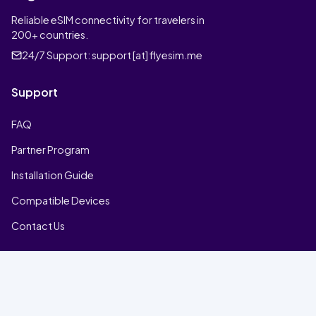
Reliable eSIM connectivity for travelers in
200+ countries.
24/7 Support:
support [at] flyesim.me
Support
FAQ
Partner Program
Installation Guide
Compatible Devices
Contact Us
Company
Home