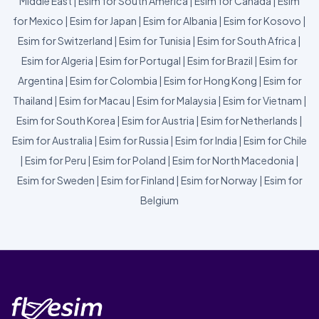
Middle East
|
Esim for South America
|
Esim for Canada
|
Esim
for Mexico
|
Esim for Japan
|
Esim for Albania
|
Esim for Kosovo
|
Esim for Switzerland
|
Esim for Tunisia
|
Esim for South Africa
|
Esim for Algeria
|
Esim for Portugal
|
Esim for Brazil
|
Esim for
Argentina
|
Esim for Colombia
|
Esim for Hong Kong
|
Esim for
Thailand
|
Esim for Macau
|
Esim for Malaysia
|
Esim for Vietnam
|
Esim for South Korea
|
Esim for Austria
|
Esim for Netherlands
|
Esim for Australia
|
Esim for Russia
|
Esim for India
|
Esim for Chile
|
Esim for Peru
|
Esim for Poland
|
Esim for North Macedonia
|
Esim for Sweden
|
Esim for Finland
|
Esim for Norway
|
Esim for
Belgium