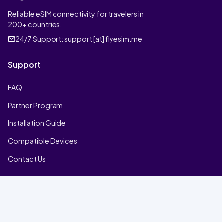
Reliable eSIM connectivity for travelers in
200+ countries.
24/7 Support:
support [at] flyesim.me
Support
FAQ
Partner Program
Installation Guide
Compatible Devices
Contact Us
Company
Home