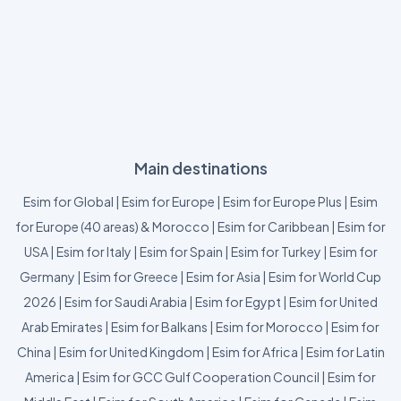
Main destinations
Esim for Global
|
Esim for Europe
|
Esim for Europe Plus
|
Esim
for Europe (40 areas) & Morocco
|
Esim for Caribbean
|
Esim for
USA
|
Esim for Italy
|
Esim for Spain
|
Esim for Turkey
|
Esim for
Germany
|
Esim for Greece
|
Esim for Asia
|
Esim for World Cup
2026
|
Esim for Saudi Arabia
|
Esim for Egypt
|
Esim for United
Arab Emirates
|
Esim for Balkans
|
Esim for Morocco
|
Esim for
China
|
Esim for United Kingdom
|
Esim for Africa
|
Esim for Latin
America
|
Esim for GCC Gulf Cooperation Council
|
Esim for