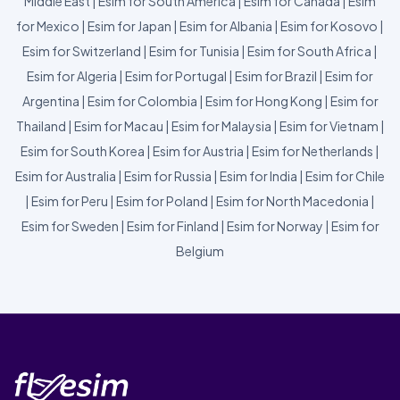
Middle East
|
Esim for South America
|
Esim for Canada
|
Esim
for Mexico
|
Esim for Japan
|
Esim for Albania
|
Esim for Kosovo
|
Esim for Switzerland
|
Esim for Tunisia
|
Esim for South Africa
|
Esim for Algeria
|
Esim for Portugal
|
Esim for Brazil
|
Esim for
Argentina
|
Esim for Colombia
|
Esim for Hong Kong
|
Esim for
Thailand
|
Esim for Macau
|
Esim for Malaysia
|
Esim for Vietnam
|
Esim for South Korea
|
Esim for Austria
|
Esim for Netherlands
|
Esim for Australia
|
Esim for Russia
|
Esim for India
|
Esim for Chile
|
Esim for Peru
|
Esim for Poland
|
Esim for North Macedonia
|
Esim for Sweden
|
Esim for Finland
|
Esim for Norway
|
Esim for
Belgium