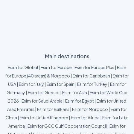
Main destinations
Esim for Global
|
Esim for Europe
|
Esim for Europe Plus
|
Esim
for Europe (40 areas) & Morocco
|
Esim for Caribbean
|
Esim for
USA
|
Esim for Italy
|
Esim for Spain
|
Esim for Turkey
|
Esim for
Germany
|
Esim for Greece
|
Esim for Asia
|
Esim for World Cup
2026
|
Esim for Saudi Arabia
|
Esim for Egypt
|
Esim for United
Arab Emirates
|
Esim for Balkans
|
Esim for Morocco
|
Esim for
China
|
Esim for United Kingdom
|
Esim for Africa
|
Esim for Latin
America
|
Esim for GCC Gulf Cooperation Council
|
Esim for