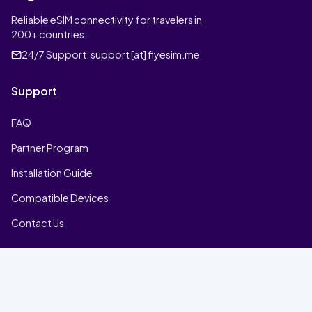
Reliable eSIM connectivity for travelers in
200+ countries.
24/7 Support:
support [at] flyesim.me
Support
FAQ
Partner Program
Installation Guide
Compatible Devices
Contact Us
Company
Home