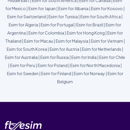
Middle East
|
Esim for South America
|
Esim for Canada
|
Esim
for Mexico
|
Esim for Japan
|
Esim for Albania
|
Esim for Kosovo
|
Esim for Switzerland
|
Esim for Tunisia
|
Esim for South Africa
|
Esim for Algeria
|
Esim for Portugal
|
Esim for Brazil
|
Esim for
Argentina
|
Esim for Colombia
|
Esim for Hong Kong
|
Esim for
Thailand
|
Esim for Macau
|
Esim for Malaysia
|
Esim for Vietnam
|
Esim for South Korea
|
Esim for Austria
|
Esim for Netherlands
|
Esim for Australia
|
Esim for Russia
|
Esim for India
|
Esim for Chile
|
Esim for Peru
|
Esim for Poland
|
Esim for North Macedonia
|
Esim for Sweden
|
Esim for Finland
|
Esim for Norway
|
Esim for
Belgium