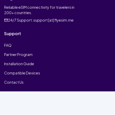
Reliable eSIM connectivity for travelers in
200+ countries.
24/7 Support:
support [at] flyesim.me
Support
FAQ
Partner Program
Installation Guide
Compatible Devices
Contact Us
Company
Home