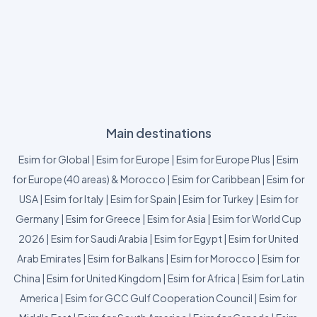
Main destinations
Esim for Global
|
Esim for Europe
|
Esim for Europe Plus
|
Esim
for Europe (40 areas) & Morocco
|
Esim for Caribbean
|
Esim for
USA
|
Esim for Italy
|
Esim for Spain
|
Esim for Turkey
|
Esim for
Germany
|
Esim for Greece
|
Esim for Asia
|
Esim for World Cup
2026
|
Esim for Saudi Arabia
|
Esim for Egypt
|
Esim for United
Arab Emirates
|
Esim for Balkans
|
Esim for Morocco
|
Esim for
China
|
Esim for United Kingdom
|
Esim for Africa
|
Esim for Latin
America
|
Esim for GCC Gulf Cooperation Council
|
Esim for