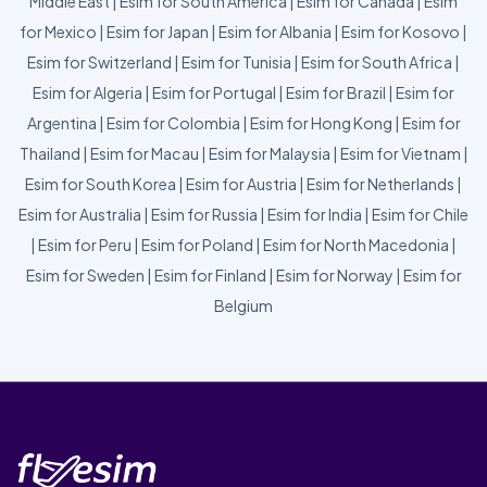
Middle East
|
Esim for South America
|
Esim for Canada
|
Esim
for Mexico
|
Esim for Japan
|
Esim for Albania
|
Esim for Kosovo
|
Esim for Switzerland
|
Esim for Tunisia
|
Esim for South Africa
|
Esim for Algeria
|
Esim for Portugal
|
Esim for Brazil
|
Esim for
Argentina
|
Esim for Colombia
|
Esim for Hong Kong
|
Esim for
Thailand
|
Esim for Macau
|
Esim for Malaysia
|
Esim for Vietnam
|
Esim for South Korea
|
Esim for Austria
|
Esim for Netherlands
|
Esim for Australia
|
Esim for Russia
|
Esim for India
|
Esim for Chile
|
Esim for Peru
|
Esim for Poland
|
Esim for North Macedonia
|
Esim for Sweden
|
Esim for Finland
|
Esim for Norway
|
Esim for
Belgium