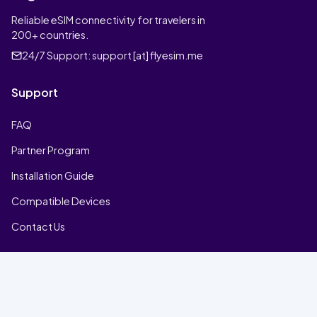
Reliable eSIM connectivity for travelers in
200+ countries.
24/7 Support:
support [at] flyesim.me
Support
FAQ
Partner Program
Installation Guide
Compatible Devices
Contact Us
Company
Home