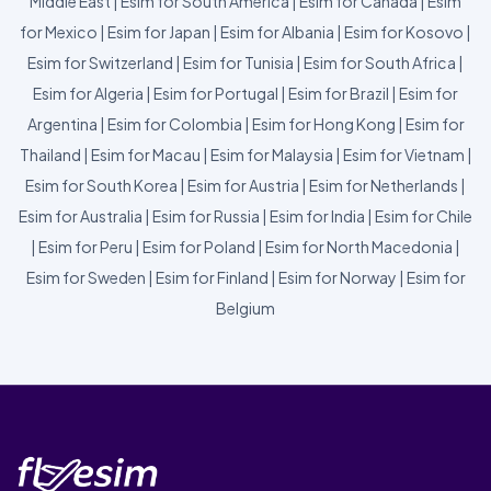
Middle East
|
Esim for South America
|
Esim for Canada
|
Esim
for Mexico
|
Esim for Japan
|
Esim for Albania
|
Esim for Kosovo
|
Esim for Switzerland
|
Esim for Tunisia
|
Esim for South Africa
|
Esim for Algeria
|
Esim for Portugal
|
Esim for Brazil
|
Esim for
Argentina
|
Esim for Colombia
|
Esim for Hong Kong
|
Esim for
Thailand
|
Esim for Macau
|
Esim for Malaysia
|
Esim for Vietnam
|
Esim for South Korea
|
Esim for Austria
|
Esim for Netherlands
|
Esim for Australia
|
Esim for Russia
|
Esim for India
|
Esim for Chile
|
Esim for Peru
|
Esim for Poland
|
Esim for North Macedonia
|
Esim for Sweden
|
Esim for Finland
|
Esim for Norway
|
Esim for
Belgium