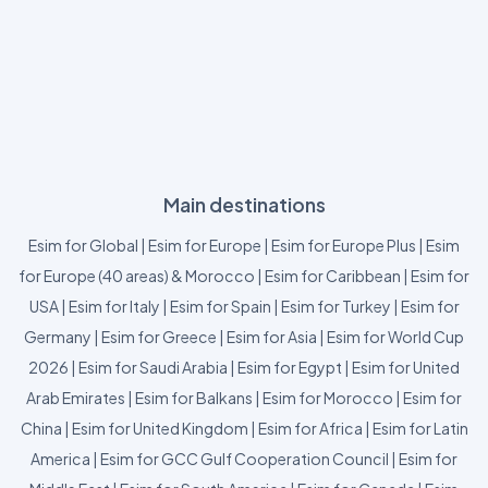
Main destinations
Esim for Global
|
Esim for Europe
|
Esim for Europe Plus
|
Esim
for Europe (40 areas) & Morocco
|
Esim for Caribbean
|
Esim for
USA
|
Esim for Italy
|
Esim for Spain
|
Esim for Turkey
|
Esim for
Germany
|
Esim for Greece
|
Esim for Asia
|
Esim for World Cup
2026
|
Esim for Saudi Arabia
|
Esim for Egypt
|
Esim for United
Arab Emirates
|
Esim for Balkans
|
Esim for Morocco
|
Esim for
China
|
Esim for United Kingdom
|
Esim for Africa
|
Esim for Latin
America
|
Esim for GCC Gulf Cooperation Council
|
Esim for