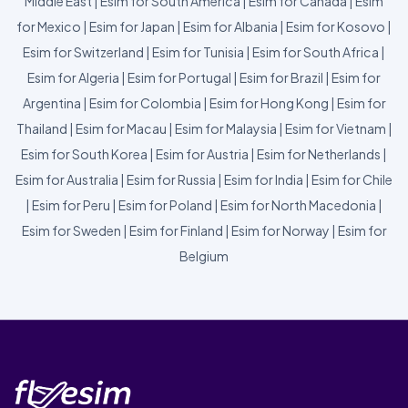
Middle East
|
Esim for South America
|
Esim for Canada
|
Esim
for Mexico
|
Esim for Japan
|
Esim for Albania
|
Esim for Kosovo
|
Esim for Switzerland
|
Esim for Tunisia
|
Esim for South Africa
|
Esim for Algeria
|
Esim for Portugal
|
Esim for Brazil
|
Esim for
Argentina
|
Esim for Colombia
|
Esim for Hong Kong
|
Esim for
Thailand
|
Esim for Macau
|
Esim for Malaysia
|
Esim for Vietnam
|
Esim for South Korea
|
Esim for Austria
|
Esim for Netherlands
|
Esim for Australia
|
Esim for Russia
|
Esim for India
|
Esim for Chile
|
Esim for Peru
|
Esim for Poland
|
Esim for North Macedonia
|
Esim for Sweden
|
Esim for Finland
|
Esim for Norway
|
Esim for
Belgium