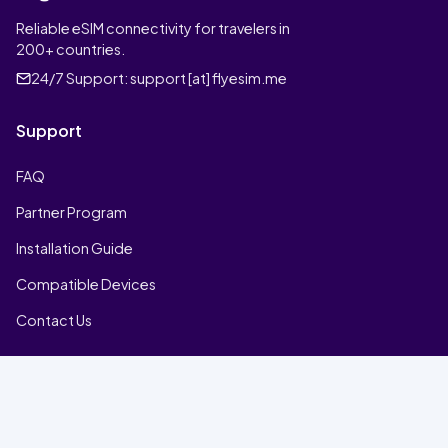
Reliable eSIM connectivity for travelers in
200+ countries.
24/7 Support:
support [at] flyesim.me
Support
FAQ
Partner Program
Installation Guide
Compatible Devices
Contact Us
Company
Home