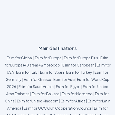
Main destinations
Esim for Global
|
Esim for Europe
|
Esim for Europe Plus
|
Esim
for Europe (40 areas) & Morocco
|
Esim for Caribbean
|
Esim for
USA
|
Esim for Italy
|
Esim for Spain
|
Esim for Turkey
|
Esim for
Germany
|
Esim for Greece
|
Esim for Asia
|
Esim for World Cup
2026
|
Esim for Saudi Arabia
|
Esim for Egypt
|
Esim for United
Arab Emirates
|
Esim for Balkans
|
Esim for Morocco
|
Esim for
China
|
Esim for United Kingdom
|
Esim for Africa
|
Esim for Latin
America
|
Esim for GCC Gulf Cooperation Council
|
Esim for